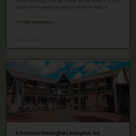
sajtolt dió-vagy tökmag olajjal, almaecettel, szárított
fűszernövényekkel, parajdi sóval illetve mézzel.
TOVÁBB OLVASOM »
2020. április 19,
A Fortuna Vendégház komplex, kis