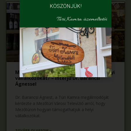
KÖSZÖNJÜK!
Túri Kamra üzemeltetői
Mezőtúron hogyan támogathatjuk a helyi
vállalkozókat? – interjú Dr. Barancsi
Ágnessel
Dr. Barancsi Ágnest, a Túri Kamra megálmodóját
kérdezte a Mezőtúri Városi Televízió arról, hogy
Mezőtúron hogyan támogathatjuk a helyi
vállalkozókat.
TOVÁBB OLVASOM »