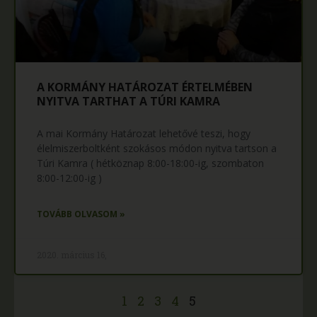
A KORMÁNY HATÁROZAT ÉRTELMÉBEN
NYITVA TARTHAT A TÚRI KAMRA
A mai Kormány Határozat lehetővé teszi, hogy
élelmiszerboltként szokásos módon nyitva tartson a
Túri Kamra ( hétköznap 8:00-18:00-ig, szombaton
8:00-12:00-ig )
TOVÁBB OLVASOM »
2020. március 16,
1
2
3
4
5