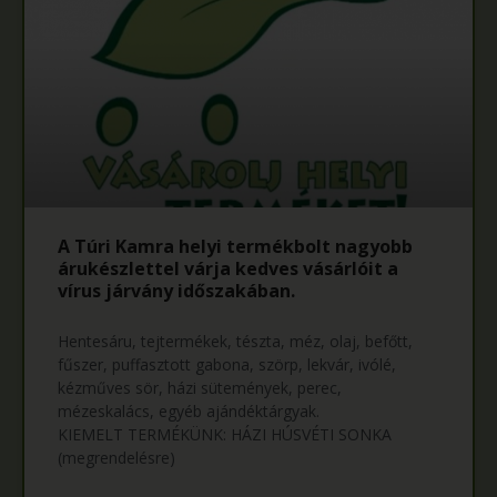
A Túri Kamra helyi termékbolt nagyobb
árukészlettel várja kedves vásárlóit a
vírus járvány időszakában.
Hentesáru, tejtermékek, tészta, méz, olaj, befőtt,
fűszer, puffasztott gabona, szörp, lekvár, ivólé,
kézműves sör, házi sütemények, perec,
mézeskalács, egyéb ajándéktárgyak.
KIEMELT TERMÉKÜNK: HÁZI HÚSVÉTI SONKA
(megrendelésre)