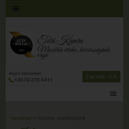
Túri Kamra
Mezőtúr értéke, közösségünk
ereje
Hívjon bennünket
0 termék -
0
Ft
+3670/278-5411
Kezdőlap
>>
Híreink, eseményeink