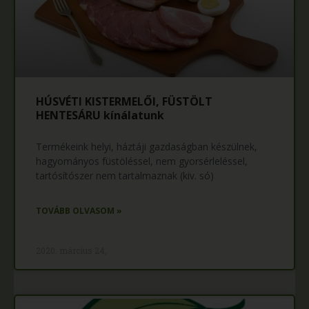
HÚSVÉTI KISTERMELŐI, FÜSTÖLT
HENTESÁRU kínálatunk
Termékeink helyi, háztáji gazdaságban készülnek,
hagyományos füstöléssel, nem gyorsérleléssel,
tartósítószer nem tartalmaznak (kiv. só)
TOVÁBB OLVASOM »
2020. március 24,