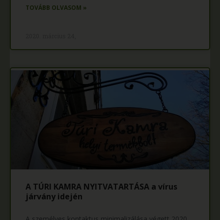
TOVÁBB OLVASOM »
2020. március 24,
A TÚRI KAMRA NYITVATARTÁSA a vírus
járvány idején
A személyes kontaktus minimalizálása végett 2020.