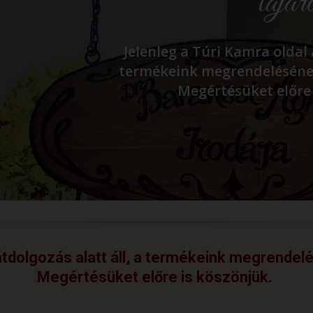
tájár
Jelenleg a Túri Kamra oldal 
termékeink megrendelésének
Megértésüket előre
 átdolgozás alatt áll, a termékeink megrende
Megértésüket előre is köszönjük.