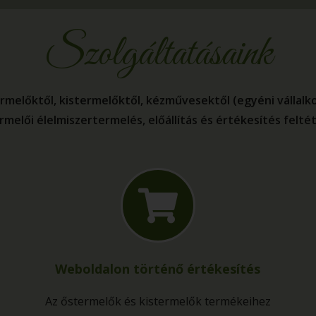
Szolgáltatásaink
rmelőktől, kistermelőktől, kézművesektől (egyéni vállalko
ermelői élelmiszertermelés, előállítás és értékesítés felté
Weboldalon történő értékesítés
Az őstermelők és kistermelők termékeihez