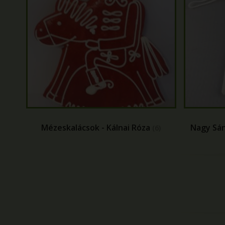
Mézeskalácsok - Kálnai Róza
Nagy Sá
(6)