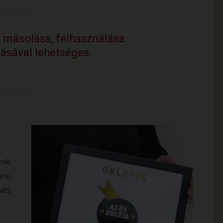
 másolása, felhasználása
lásával lehetséges.
nk.
re,
ves