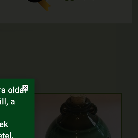
a oldal
ll, a
ek
tel.