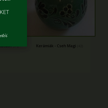
ÜKET
tői
Katalin
Kerámiák - Cseh Magi
(34)
(42)