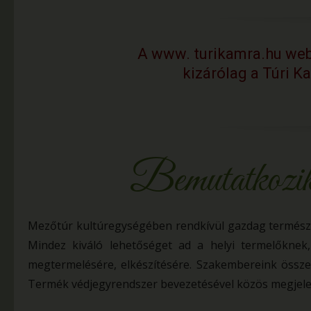
A www. turikamra.hu web
kizárólag a Túri K
Bemutatkozi
Mezőtúr kultúregységében rendkívül gazdag természe
Mindez kiváló lehetőséget ad a helyi termelőkne
megtermelésére, elkészítésére. Szakembereink összef
Termék védjegyrendszer bevezetésével közös megjelen