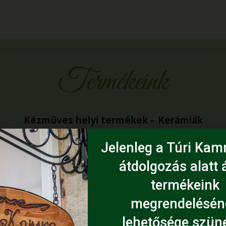
Termékeink
Kézműves helyi termékek – Kerámiák
Jelenleg a Túri Kamr
átdolgozás alatt á
termékeink
megrendelésén
lehetősége szüne