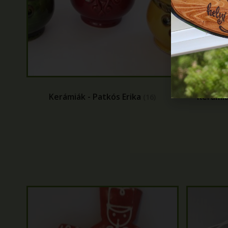
Kerámiák - Patkós Erika
Kerámiá
(16)