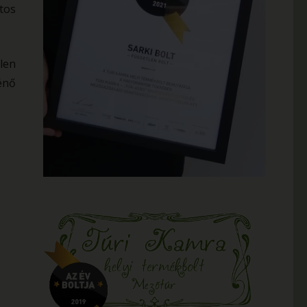
tos
len
énő