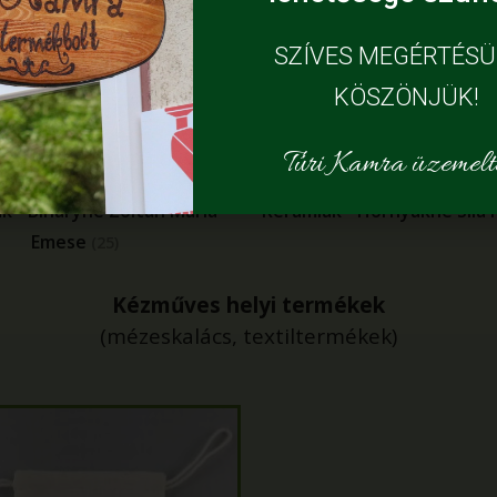
SZÍVES MEGÉRTÉS
KÖSZÖNJÜK!
Túri Kamra üzemelte
k - Biharyné Zoltán Mária
Kerámiák - Hornyákné Sila 
Emese
(25)
Kézműves helyi termékek
(mézeskalács, textiltermékek)