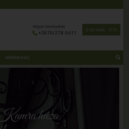
Hívjon bennünket
0 termék -
0
Ft
+3670/278-5411
WEBÁRUHÁZ
Kamra háza