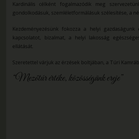
Kardinális célként fogalmazódik meg szervezetün
gondolkodásuk, szemléletformálásuk szélesítése, a né
Kezdeményezésünk fokozza a helyi gazdaságunk e
kapcsolatot, bizalmat, a helyi lakosság egészség
ellátását.
Szeretettel várjuk az érzések boltjában, a Túri Kamrá
“Mezőtúr értéke, közösségünk ereje”