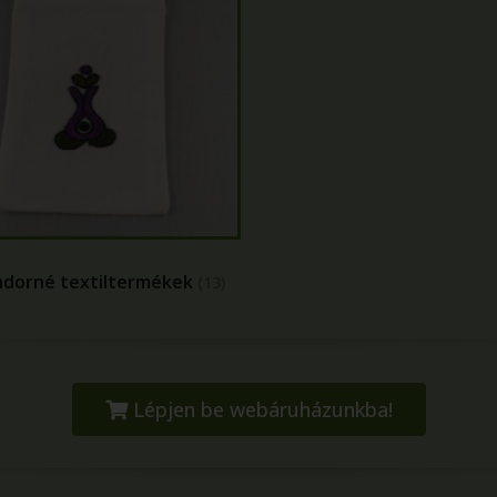
ndorné textiltermékek
(13)
Lépjen be webáruházunkba!