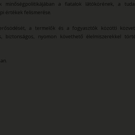
k minőségpolitikájában a fiatalok látókörének, a tuda
pi értékek felismerése.
rősödését, a termelők és a fogyasztók közötti közvet
es, biztonságos, nyomon követhető élelmiszerekkel tört
ban.