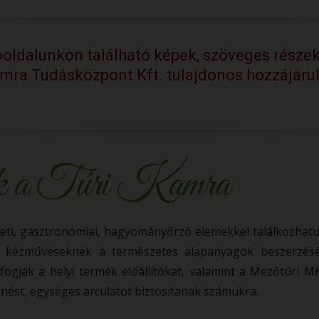
oldalunkon található képek, szöveges részek
amra Tudásközpont Kft. tulajdonos hozzájáru
k a Túri Kamra
ti, gasztronómiai, hagyományőrző elemekkel találkozhatu
k, kézműveseknek a természetes alapanyagok beszerzésé
ogják a helyi termék előállítókat, valamint a Mezőtúri Mí
ést, egységes arculatot biztosítanak számukra.