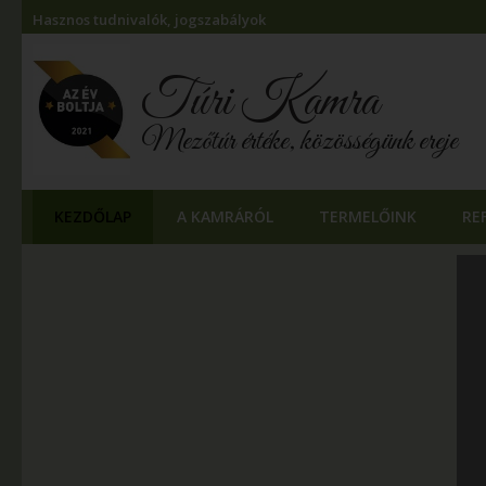
Hasznos tudnivalók, jogszabályok
Túri Kamra
Mezőtúr értéke, közösségünk ereje
KEZDŐLAP
A KAMRÁRÓL
TERMELŐINK
RE