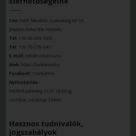
Elérhetőségeink
Cím:
5400 Mezőtúr, Szabadság tér 29.
(hajdani Róka féle húsbolt)
Tel:
+36-30-359-7435
Tel:
+36-70-278-5411
E-mail:
info@turikamra.hu
Web:
https://turikamra.hu
Facebook:
/ turikamra
Nyitvatartás:
hétfőtől péntekig 12:00-18:00-ig,
szombat, vasárnap ZÁRVA.
Hasznos tudnivalók,
jogszabályok