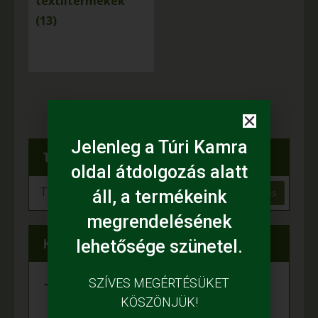
textiltermékek
(13)
Jelenleg a Túri Kamra
Termékkereső
oldal átdolgozás alatt
Keresés
áll, a termékeink
megrendelésének
Kategóriák
lehetősége szünetel.
-
SZÍVES MEGÉRTÉSÜKET
Minden Termék
KÖSZÖNJÜK!
-
Ajándék- és használati tárgyak