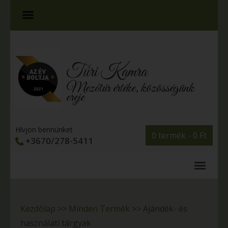
Túri Kamra
Mezőtúr értéke, közösségünk
ereje
Hívjon bennünket
0 termék -
0
Ft
+3670/278-5411
Kezdőlap
>>
Minden Termék
>>
Ajándék- és
használati tárgyak