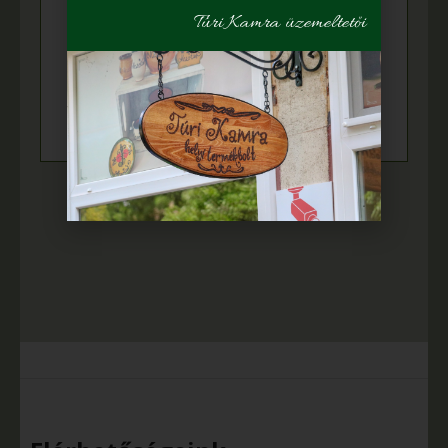
Túri Kamra üzemeltetői
+
Kerámiák
+
Mézeskalácsok
Nagy Sándorné textiltermékek