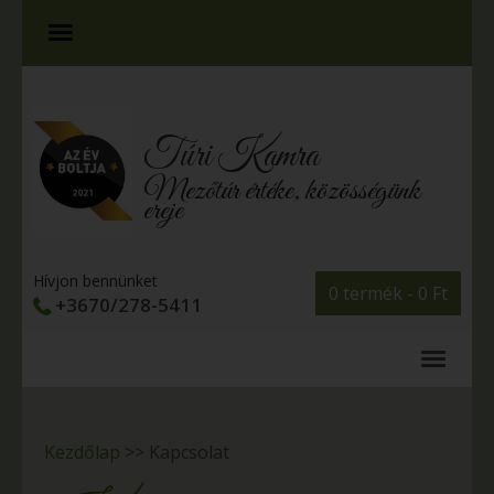
Túri Kamra
Mezőtúr értéke, közösségünk
ereje
Hívjon bennünket
0 termék -
0
Ft
+3670/278-5411
Kezdőlap
>>
Kapcsolat