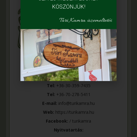
KÖSZÖNJÜK!
Túri Kamra üzemeltetői
Cím:
5400 Mezőtúr, Szabadság tér 29.
(hajdani Róka féle húsbolt)
Tel:
+36-30-359-7435
Tel:
+36-70-278-5411
E-mail:
info@turikamra.hu
Web:
https://turikamra.hu
Facebook:
/ turikamra
Nyitvatartás: