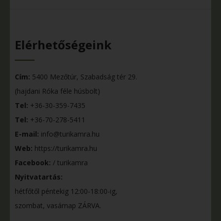
Elérhetőségeink
Cím:
5400 Mezőtúr, Szabadság tér 29.
(hajdani Róka féle húsbolt)
Tel:
+36-30-359-7435
Tel:
+36-70-278-5411
E-mail:
info@turikamra.hu
Web:
https://turikamra.hu
Facebook:
/ turikamra
Nyitvatartás:
hétfőtől péntekig 12:00-18:00-ig,
szombat, vasárnap ZÁRVA.