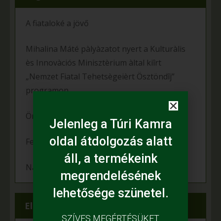
A fiataloké a jövő
Mihalina Máté pàlyàzatot nyert a Kulturàlis
ès Innovàciós Minisztèrium àltal kiîrt
„Nemzet Fiatal Tehetsègeièrt Ösztöndîj”
programon
Örömünnep a Fehér tanyán
Jelenleg a Túri Kamra
oldal átdolgozás alatt
Felgyulladt a fény Murányi Éva tanyáján
áll, a termékeink
Napelem került az Adamcsik tanyára
megrendelésének
lehetősége szünetel.
Elérhetőségeink
SZÍVES MEGÉRTÉSÜKET