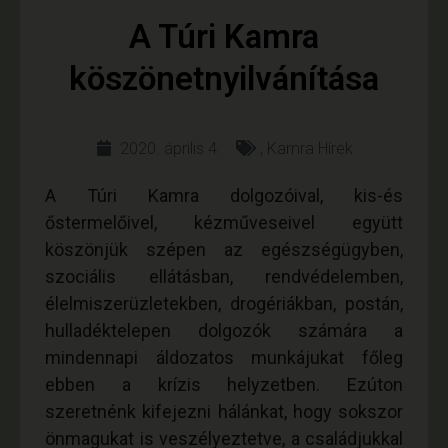
A Túri Kamra
köszönetnyilvánítása
2020. április 4.
,
Kamra Hírek
A Túri Kamra dolgozóival, kis-és
őstermelőivel, kézműveseivel együtt
köszönjük szépen az egészségügyben,
szociális ellátásban, rendvédelemben,
élelmiszerüzletekben, drogériákban, postán,
hulladéktelepen dolgozók számára a
mindennapi áldozatos munkájukat főleg
ebben a krízis helyzetben. Ezúton
szeretnénk kifejezni hálánkat, hogy sokszor
önmagukat is veszélyeztetve, a családjukkal