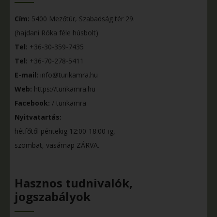
Cím:
5400 Mezőtúr, Szabadság tér 29.
(hajdani Róka féle húsbolt)
Tel:
+36-30-359-7435
Tel:
+36-70-278-5411
E-mail:
info@turikamra.hu
Web:
https://turikamra.hu
Facebook:
/ turikamra
Nyitvatartás:
hétfőtől péntekig 12:00-18:00-ig,
szombat, vasárnap ZÁRVA.
Hasznos tudnivalók,
jogszabályok