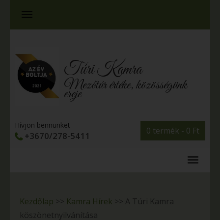
Túri Kamra
Mezőtúr értéke, közösségünk
ereje
Hívjon bennünket
0 termék -
0
Ft
+3670/278-5411
Kezdőlap
>>
Kamra Hírek
>>
A Túri Kamra
köszönetnyilvánítása