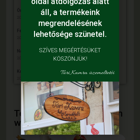
oldal átdolgozás alatt
áll, a termékeink
Örömünnep a Fehér tanyán
2024. november 30,
megrendelésének
Felgyulladt a fény Murányi Éva tanyáján
lehetősége szünetel.
2024. november 13,
SZÍVES MEGÉRTÉSÜKET
Napelem került az Adamcsik tanyára
2024. november 5,
KÖSZÖNJÜK!
Túri Kamra üzemeltetői
Kósa Károly – VP6-19.2.1.-88-VIII.-21
2024. október 10,
Termékajánló - vásároljon
webáruházunkból