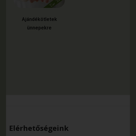
Ajándékötletek
ünnepekre
Elérhetőségeink