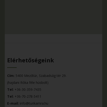
Elérhetőségeink
Cím:
5400 Mezőtúr, Szabadság tér 29.
(hajdani Róka féle húsbolt)
Tel:
+36-30-359-7435
Tel:
+36-70-278-5411
E-mail:
info@turikamra.hu