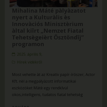
Mihalina Máté pàlyàzatot
nyert a Kulturàlis ès
Innovàciós Minisztèrium
àltal kiîrt „Nemzet Fiatal
Tehetsègeièrt Ösztöndîj”
programon
2025. április 9,
Hírek vidékről
Most vehette àt az Kreatív papír-írószer, Actor
Kft. nèl a megpályàzott informatikai
eszközöket Màtè egy rendkîvül
okos,intelligens, tudatos fiatal tehetsèg
TOVÁBB