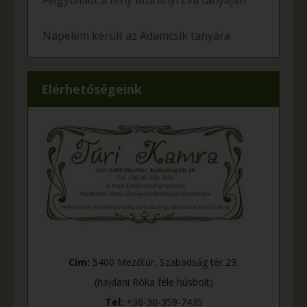
Felgyulladt a fény Murányi Éva tanyáján
Napelem került az Adamcsik tanyára
Elérhetőségeink
Cím:
5400 Mezőtúr, Szabadság tér 29.
(hajdani Róka féle húsbolt)
Tel:
+36-30-359-7435