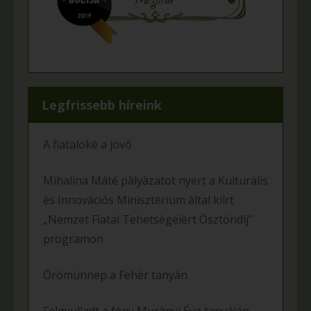
Legfrissebb híreink
A fiataloké a jövő
Mihalina Máté pàlyàzatot nyert a Kulturàlis
ès Innovàciós Minisztèrium àltal kiîrt
„Nemzet Fiatal Tehetsègeièrt Ösztöndîj”
programon
Örömünnep a Fehér tanyán