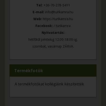
Tel:
+36-70-278-5411
E-mail:
info@turikamra.hu
Web:
https://turikamra.hu
Facebook:
/ turikamra
Nyitvatartás:
hétfőtől péntekig 12:00-18:00-ig,
szombat, vasárnap ZÁRVA.
Termékfotók
A termékfotókat kollégáink készítették