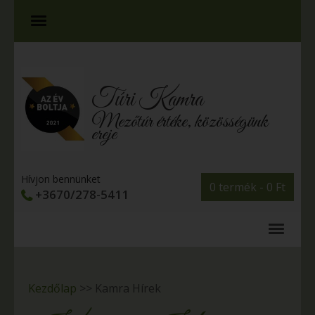
Túri Kamra
Mezőtúr értéke, közösségünk
ereje
Hívjon bennünket
0 termék -
0
Ft
+3670/278-5411
Kezdőlap
>>
Kamra Hírek