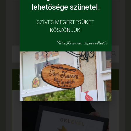
lehetősége szünetel.
…
1
2
71
>
SZÍVES MEGÉRTÉSÜKET
KÖSZÖNJÜK!
Túri Kamra üzemeltetői
Túri Kamra az Év boltja 2021-ben és
2019-ben