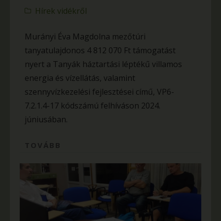
Hírek vidékről
Murányi Éva Magdolna mezőtúri
tanyatulajdonos 4 812 070 Ft támogatást
nyert a Tanyák háztartási léptékű villamos
energia és vízellátás, valamint
szennyvízkezelési fejlesztései című, VP6-
7.2.1.4-17 kódszámú felhíváson 2024.
júniusában.
TOVÁBB