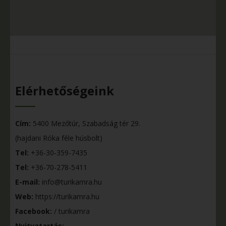
Elérhetőségeink
Cím:
5400 Mezőtúr, Szabadság tér 29.
(hajdani Róka féle húsbolt)
Tel:
+36-30-359-7435
Tel:
+36-70-278-5411
E-mail:
info@turikamra.hu
Web:
https://turikamra.hu
Facebook:
/ turikamra
Nyitvatartás: