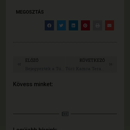
MEGOSZTÁS
ELŐZŐ
KÖVETKEZŐ
Bejegyezték a Túri Kamra védjegyét
Túri Kamra Terasz
Kövess minket:
Legújabb híreink: