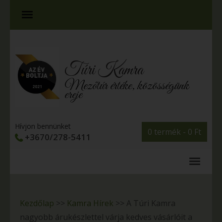
Túri Kamra
Mezőtúr értéke, közösségünk
ereje
Hívjon bennünket
0 termék -
0
Ft
+3670/278-5411
Kezdőlap
>>
Kamra Hírek
>>
A Túri Kamra
nagyobb árukészlettel várja kedves vásárlóit a