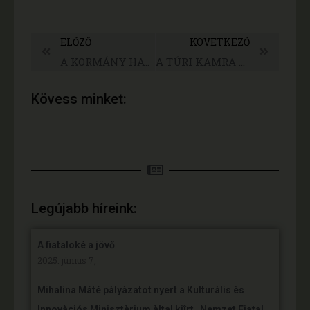
ELŐZŐ
KÖVETKEZŐ
A KORMÁNY HATÁROZAT ÉRTELMÉBEN NYITVA TARTHAT A TÚRI KAMRA
A TÚRI KAMRA NYITVATARTÁSA a vírus járvány idején
Kövess minket:
Legújabb híreink:
A fiataloké a jövő
2025. június 7,
Mihalina Máté pàlyàzatot nyert a Kulturàlis ès
Innovàciós Minisztèrium àltal kiîrt „Nemzet Fiatal