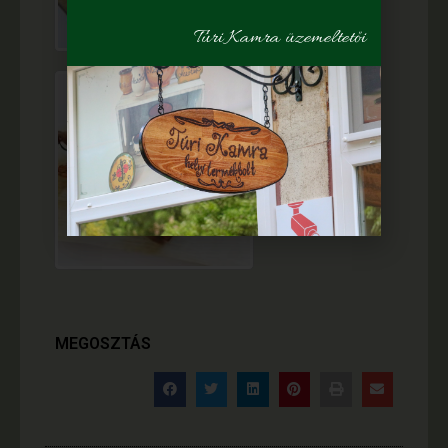
Túri Kamra üzemeltetői
MEGOSZTÁS