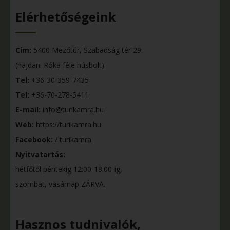
Elérhetőségeink
Cím:
5400 Mezőtúr, Szabadság tér 29.
(hajdani Róka féle húsbolt)
Tel:
+36-30-359-7435
Tel:
+36-70-278-5411
E-mail:
info@turikamra.hu
Web:
https://turikamra.hu
Facebook:
/ turikamra
Nyitvatartás:
hétfőtől péntekig 12:00-18:00-ig,
szombat, vasárnap ZÁRVA.
Hasznos tudnivalók,