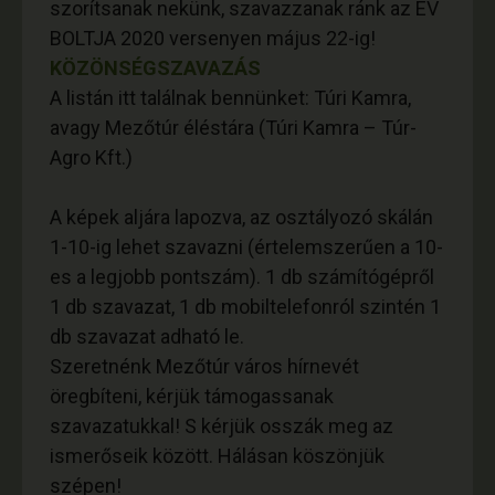
szorítsanak nekünk, szavazzanak ránk az ÉV
BOLTJA 2020 versenyen május 22-ig!
KÖZÖNSÉGSZAVAZÁS
A listán itt találnak bennünket: Túri Kamra,
avagy Mezőtúr éléstára (Túri Kamra – Túr-
Agro Kft.)
A képek aljára lapozva, az osztályozó skálán
1-10-ig lehet szavazni (értelemszerűen a 10-
es a legjobb pontszám). 1 db számítógépről
1 db szavazat, 1 db mobiltelefonról szintén 1
db szavazat adható le.
Szeretnénk Mezőtúr város hírnevét
öregbíteni, kérjük támogassanak
szavazatukkal! S kérjük osszák meg az
ismerőseik között. Hálásan köszönjük
szépen!