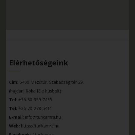
Elérhetőségeink
Cím:
5400 Mezőtúr, Szabadság tér 29.
(hajdani Róka féle húsbolt)
Tel:
+36-30-359-7435
Tel:
+36-70-278-5411
E-mail:
info@turikamra.hu
Web:
https://turikamra.hu
Facebook:
/ turikamra