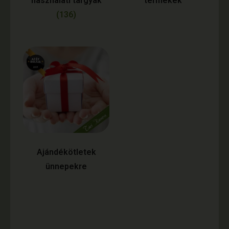
használati tárgyak
termékek
(136)
Ajándékötletek
ünnepekre