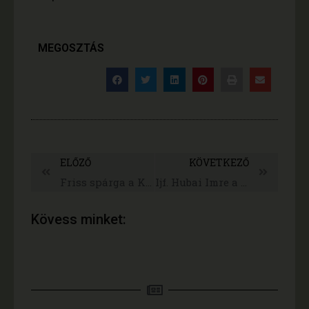
MEGOSZTÁS
ELŐZŐ
KÖVETKEZŐ
Friss spárga a Kamrában
Ijf. Hubai Imre a Jász-Nagykun-Szolnok Megyei Közgyűlés elnöke a Kamrában
Kövess minket: