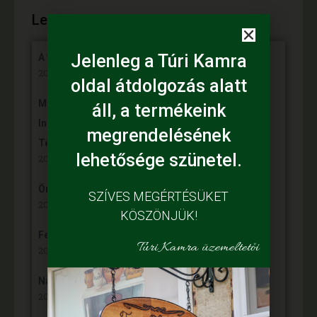
Legújabb híreink:
Jelenleg a Túri Kamra
A fiataloké a jövő
2025. június 7,
oldal átdolgozás alatt
Mihalina Máté pàlyàzatot nyert a Kulturàlis ès
áll, a termékeink
Innovàciós Minisztèrium àltal kiîrt „Nemzet Fiatal
megrendelésének
Tehetsègeièrt Ösztöndîj” programon
lehetősége szünetel.
2025. április 9,
Örömünnep a Fehér tanyán
SZÍVES MEGÉRTÉSÜKET
2024. november 30,
KÖSZÖNJÜK!
Felgyulladt a fény Murányi Éva tanyáján
Túri Kamra üzemeltetői
2024. november 13,
Napelem került az Adamcsik tanyára
2024. november 5,