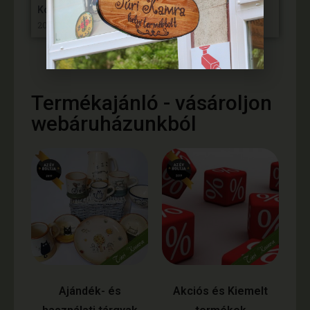
Kósa Károly – VP6-19.2.1.-88-VIII.-21
2024. október 10,
Termékajánló - vásároljon
webáruházunkból
Ajándék- és
Akciós és Kiemelt