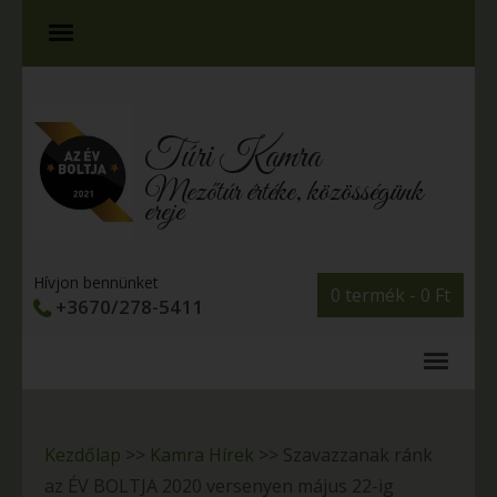
Túri Kamra
Mezőtúr értéke, közösségünk
ereje
Hívjon bennünket
0 termék -
0
Ft
+3670/278-5411
Kezdőlap
>>
Kamra Hírek
>>
Szavazzanak ránk
az ÉV BOLTJA 2020 versenyen május 22-ig