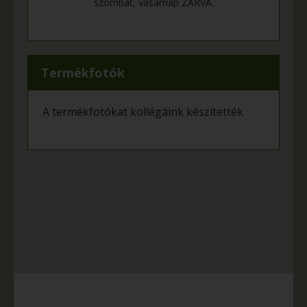
szombat, vasárnap ZÁRVA.
Termékfotók
A termékfotókat kollégáink készítették