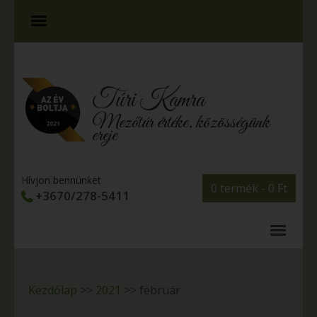
Túri Kamra
Mezőtúr értéke, közösségünk
ereje
Hívjon bennünket
0 termék -
0
Ft
+3670/278-5411
Kezdőlap
>>
2021
>>
február