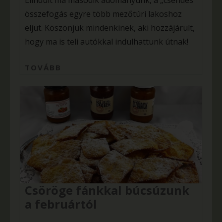
Elindult ma második adományunk, a „csendes”
összefogás egyre több mezőtúri lakoshoz
eljut. Köszönjük mindenkinek, aki hozzájárult,
hogy ma is teli autókkal indulhattunk útnak!
TOVÁBB
Csöröge fánkkal búcsúzunk
a februártól