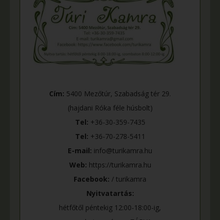
Cím:
5400 Mezőtúr, Szabadság tér 29.
(hajdani Róka féle húsbolt)
Tel:
+36-30-359-7435
Tel:
+36-70-278-5411
E-mail:
info@turikamra.hu
Web:
https://turikamra.hu
Facebook:
/ turikamra
Nyitvatartás:
hétfőtől péntekig 12:00-18:00-ig,