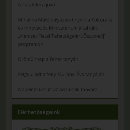
A fiataloké a jövő
Mihalina Máté pàlyàzatot nyert a Kulturàlis
ès Innovàciós Minisztèrium àltal kiîrt
„Nemzet Fiatal Tehetsègeièrt Ösztöndîj”
programon
Örömünnep a Fehér tanyán
Felgyulladt a fény Murányi Éva tanyáján
Napelem került az Adamcsik tanyára
Elérhetőségeink