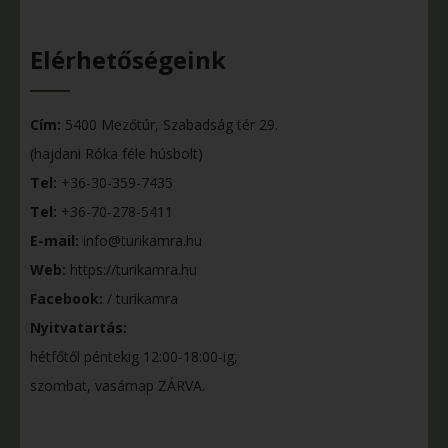
Elérhetőségeink
Cím:
5400 Mezőtúr, Szabadság tér 29.
(hajdani Róka féle húsbolt)
Tel:
+36-30-359-7435
Tel:
+36-70-278-5411
E-mail:
info@turikamra.hu
Web:
https://turikamra.hu
Facebook:
/ turikamra
Nyitvatartás:
hétfőtől péntekig 12:00-18:00-ig,
szombat, vasárnap ZÁRVA.