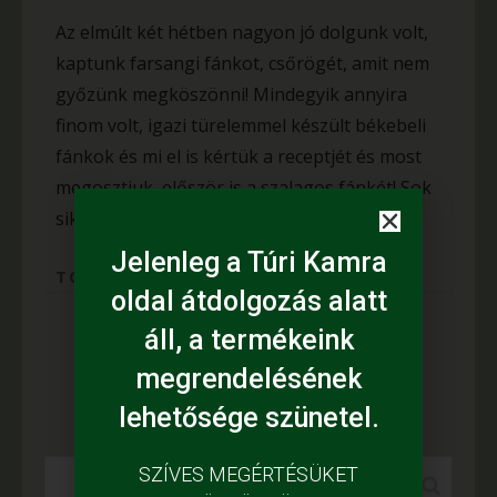
Az elmúlt két hétben nagyon jó dolgunk volt,
kaptunk farsangi fánkot, csőrögét, amit nem
győzünk megköszönni! Mindegyik annyira
finom volt, igazi türelemmel készült békebeli
fánkok és mi el is kértük a receptjét és most
megosztjuk, először is a szalagos fánkét! Sok
sikert a sütögetéshez!
Jelenleg a Túri Kamra
TOVÁBB
oldal átdolgozás alatt
áll, a termékeink
1
2
>
megrendelésének
lehetősége szünetel.
SZÍVES MEGÉRTÉSÜKET