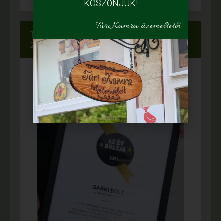
KÖSZÖNJÜK!
Túri Kamra üzemeltetői
Túri Kamra az Év boltja 2021-ben és
2019-ben