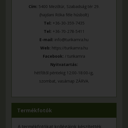
Cím:
5400 Mezőtúr, Szabadság tér 29.
(hajdani Róka féle húsbolt)
Tel:
+36-30-359-7435
Tel:
+36-70-278-5411
E-mail:
info@turikamra.hu
Web:
https://turikamra.hu
Facebook:
/ turikamra
Nyitvatartás:
hétfőtől péntekig 12:00-18:00-ig,
szombat, vasárnap ZÁRVA.
Termékfotók
A termékfotókat kollégáink készítették