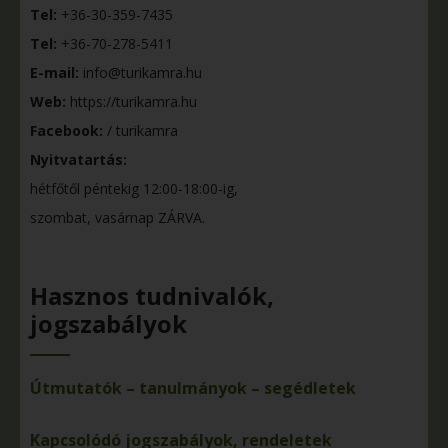
Tel:
+36-30-359-7435
Tel:
+36-70-278-5411
E-mail:
info@turikamra.hu
Web:
https://turikamra.hu
Facebook:
/ turikamra
Nyitvatartás:
hétfőtől péntekig 12:00-18:00-ig,
szombat, vasárnap ZÁRVA.
Hasznos tudnivalók,
jogszabályok
Útmutatók – tanulmányok – segédletek
Kapcsolódó jogszabályok, rendeletek