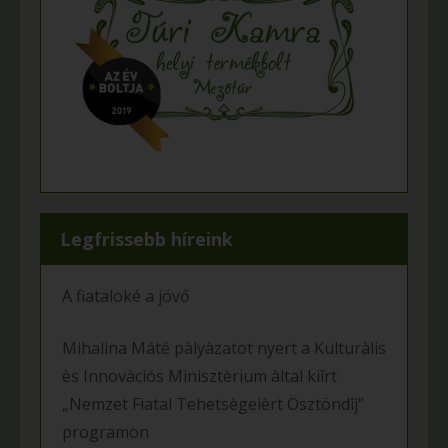
Legfrissebb híreink
A fiataloké a jövő
Mihalina Máté pàlyàzatot nyert a Kulturàlis
ès Innovàciós Minisztèrium àltal kiîrt
„Nemzet Fiatal Tehetsègeièrt Ösztöndîj”
programon