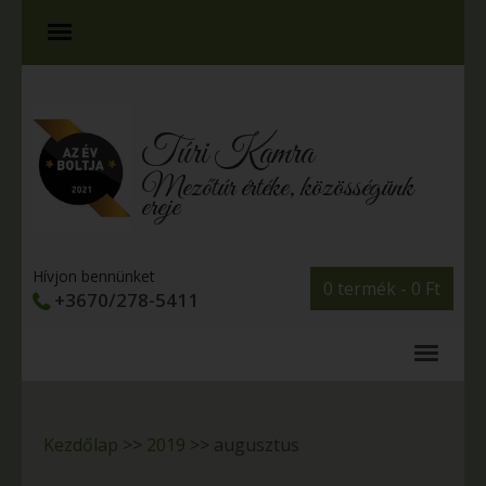
Túri Kamra
Mezőtúr értéke, közösségünk
ereje
Hívjon bennünket
0 termék -
0
Ft
+3670/278-5411
Kezdőlap
>>
2019
>>
augusztus