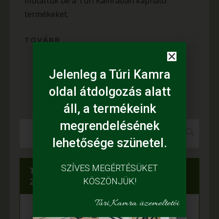
mutattuk be a Túri Kamrában kapható
termékeket.
TOVÁBB
Jelenleg a Túri Kamra
1
2
3
>
oldal átdolgozás alatt
áll, a termékeink
megrendelésének
lehetősége szünetel.
SZÍVES MEGÉRTÉSÜKET
Túri Kamra az Év boltja 2021-ben és
2019-ben
KÖSZÖNJÜK!
Túri Kamra üzemeltetői