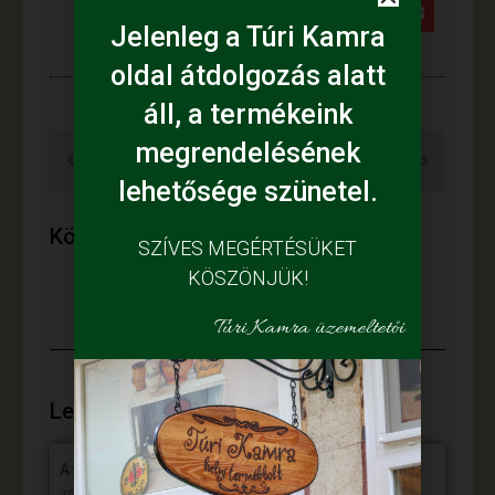
Jelenleg a Túri Kamra
oldal átdolgozás alatt
áll, a termékeink
ELŐZŐ
KÖVETKEZŐ
megrendelésének
Gratulálunk Herczeg Zsolt polgármester Úrnak
Helyi termék és turisztikai workshop Mezőtúron
lehetősége szünetel.
Kövess minket:
SZÍVES MEGÉRTÉSÜKET
KÖSZÖNJÜK!
Túri Kamra üzemeltetői
Legújabb híreink:
A fiataloké a jövő
2025. június 7,