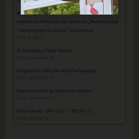
Mihalina Máté pàlyàzatot nyert a Kulturàlis ès
Innovàciós Minisztèrium àltal kiîrt „Nemzet Fiatal
Tehetsègeièrt Ösztöndîj” programon
2025. április 9,
Örömünnep a Fehér tanyán
2024. november 30,
Felgyulladt a fény Murányi Éva tanyáján
2024. november 13,
Napelem került az Adamcsik tanyára
2024. november 5,
Kósa Károly – VP6-19.2.1.-88-VIII.-21
2024. október 10,