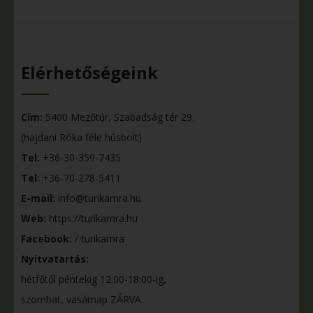
Elérhetőségeink
Cím:
5400 Mezőtúr, Szabadság tér 29.
(hajdani Róka féle húsbolt)
Tel:
+36-30-359-7435
Tel:
+36-70-278-5411
E-mail:
info@turikamra.hu
Web:
https://turikamra.hu
Facebook:
/ turikamra
Nyitvatartás:
hétfőtől péntekig 12:00-18:00-ig,
szombat, vasárnap ZÁRVA.