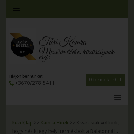
Túri Kamra
Mezőtúr értéke, közösségünk
ereje
Hívjon bennünket
0 termék -
0
Ft
+3670/278-5411
Kezdőlap
>>
Kamra Hírek
>>
Kíváncsiak voltunk,
hogy néz ki egy helyi termékbolt a Balatonnál…