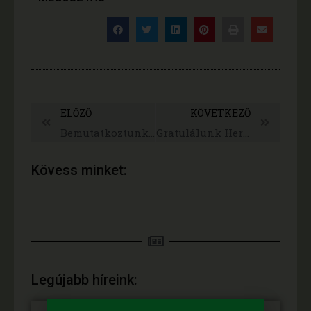
ELŐZŐ
KÖVETKEZŐ
Bemutatkoztunk az Idősek Klubjában
Gratulálunk Herczeg Zsolt polgármester Úrnak
Kövess minket:
Legújabb híreink: