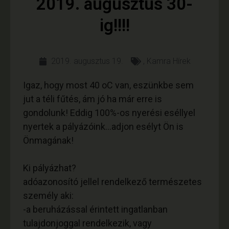
2019. augusztus 30-
ig!!!!
2019. augusztus 19.
,
Kamra Hírek
Igaz, hogy most 40 oC van, eszünkbe sem
jut a téli fűtés, ám jó ha már erre is
gondolunk! Eddig 100%-os nyerési eséllyel
nyertek a pályázóink…adjon esélyt Ön is
Önmagának!
Ki pályázhat?
adóazonosító jellel rendelkező természetes
személy aki:
-a beruházással érintett ingatlanban
tulajdonjoggal rendelkezik, vagy