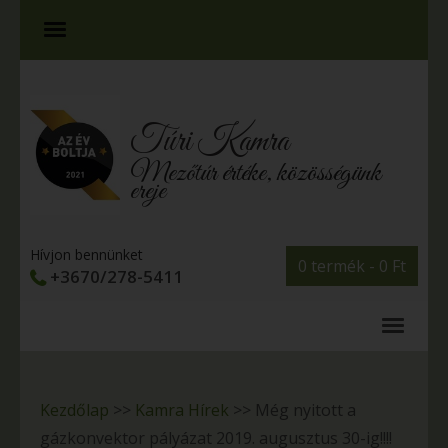
Túri Kamra
Mezőtúr értéke, közösségünk
ereje
Hívjon bennünket
0 termék -
0
Ft
+3670/278-5411
Kezdőlap
>>
Kamra Hírek
>>
Még nyitott a
gázkonvektor pályázat 2019. augusztus 30-ig!!!!