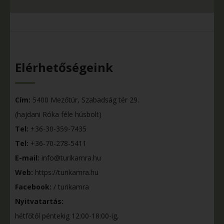
Elérhetőségeink
Cím:
5400 Mezőtúr, Szabadság tér 29.
(hajdani Róka féle húsbolt)
Tel:
+36-30-359-7435
Tel:
+36-70-278-5411
E-mail:
info@turikamra.hu
Web:
https://turikamra.hu
Facebook:
/ turikamra
Nyitvatartás:
hétfőtől péntekig 12:00-18:00-ig,