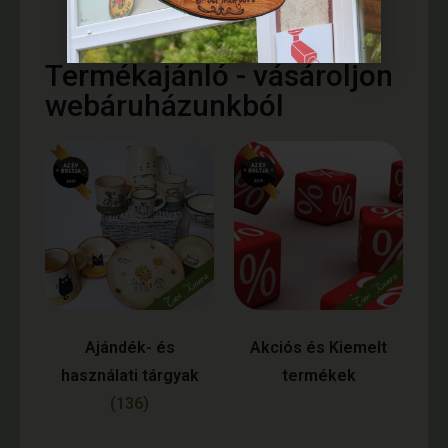
Termékajánló - vásároljon
webáruházunkból
Ajándék- és
Akciós és Kiemelt
használati tárgyak
termékek
(136)