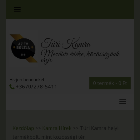
Túri Kamra
Mezőtúr értéke, közösségünk
ereje
Hívjon bennünket
0 termék -
0
Ft
+3670/278-5411
Kezdőlap
>>
Kamra Hírek
>>
Túri Kamra helyi
termékbolt, mint közösségi tér