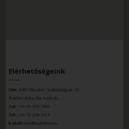
Elérhetőségeink
Cím:
5400 Mezőtúr, Szabadság tér 29.
(hajdani Róka féle húsbolt)
Tel:
+36-30-359-7435
Tel:
+36-70-278-5411
E-mail:
info@turikamra.hu