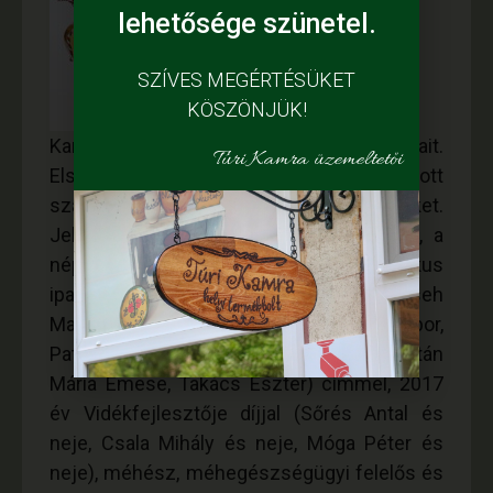
lehetősége szünetel.
SZÍVES MEGÉRTÉSÜKET
KÖSZÖNJÜK!
Kamránk folyamatosan bővíti szolgáltatásait.
Túri Kamra üzemeltetői
Elsődleges célunk, hogy személyre szabott
szaktanácsadással segítsük partnereinket.
Jelenleg 35 fő köztük népi iparművész, a
népművészet ifjú mestere, keramikus
iparművész (Hornyákné Sila Katalin, Cseh
Magi, Derecskei Magdolna, Trencsényi Tibor,
Patkós Erika, Kovács Karolina, Bihariné Zoltán
Mária Emese, Takács Eszter) címmel, 2017
év Vidékfejlesztője díjjal (Sőrés Antal és
neje, Csala Mihály és neje, Móga Péter és
neje), méhész, méhegészségügyi felelős és