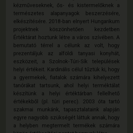
kézműveseknek, ős- és kistermelőknek a
természetes alapanyagok beszerzésére,
elkészítésére. 2018-ban elnyert Hungarikum
projektnek köszönhetően kezdetben
Értéktárat hoztunk létre a város szívében. A
bemutató térrel a célunk az volt, hogy
prezentáljuk az alföldi tanyasi konyhát,
eszközeit, a Szolnok-Túri-Sík települések
helyi értékeit. Kardinális célul tűztük ki, hogy
a gyermekek, fiatalok számára kihelyezett
tanórákat tartsunk, ahol helyi terméktálat
készítünk a helyi értéktárban fellelhető
értékekből (pl. túri perec). 2003 óta tartó
szakmai munkánk, tapasztalataink alapján
egyre nagyobb szükségét láttuk annak, hogy
a helyben megtermelt termékek számára