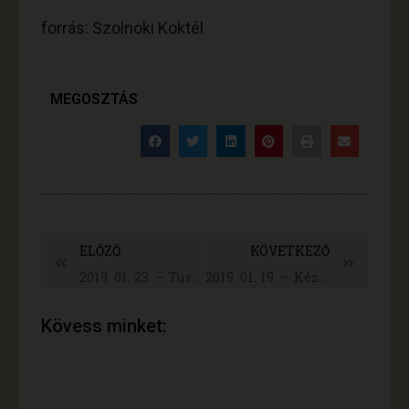
forrás: Szolnoki Koktél
MEGOSZTÁS
ELŐZŐ
KÖVETKEZŐ
2019. 01. 23. – Túri Kamra Szakmai Fórum
2019. 01. 19. – Kézműves Vásár Mezőtúron
Kövess minket: