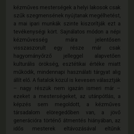
kézműves mesterségek a helyi lakosok csak
szűk szegmensének nyújtanak megélhetést,
a mai ipari munkák szinte kiszorítják ezt a
tevékenységi kört. Sajnálatos módon a népi
kézművesség mára jelentősen
visszaszorult egy része már csak
hagyományőrző jelleggel alapvetően
kulturális örökség, esztétikai értéke miatt
működik, mindennapi használati tárgyat alig
állít elő. A fiatalok közül is kevesen választják
– nagy részük nem igazán ismeri már –
ezeket a mesterségeket, az utánpótlás, a
képzés sem megoldott, a kézműves
társadalom elöregedőben van, a jövő
generációra történő átmentés hiányában, az
idős mesterek eltávozásával eltűnik