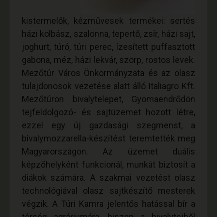
kistermelők, kézművesek termékei: sertés
házi kolbász, szalonna, tepertő, zsír, házi sajt,
joghurt, túró, túri perec, ízesített puffasztott
gabona, méz, házi lekvár, szörp, rostos levek.
Mezőtúr Város Önkormányzata és az olasz
tulajdonosok vezetése alatt álló Italiagro Kft.
Mezőtúron bivalytelepet, Gyomaendrődön
tejfeldolgozó- és sajtüzemet hozott létre,
ezzel egy új gazdasági szegmenst, a
bivalymozzarella-készítést teremtették meg
Magyarországon. Az üzemet duális
képzőhelyként funkcionál, munkát biztosít a
diákok számára. A szakmai vezetést olasz
technológiával olasz sajtkészítő mesterek
végzik. A Túri Kamra jelentős hatással bír a
térség agráriumára, hiszen a bivalytejből