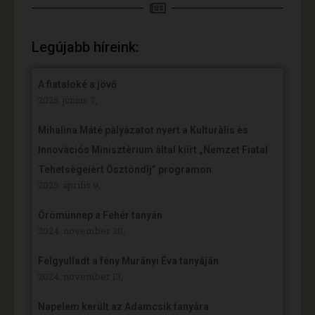
Legújabb híreink:
A fiataloké a jövő
2025. június 7,
Mihalina Máté pàlyàzatot nyert a Kulturàlis ès
Innovàciós Minisztèrium àltal kiîrt „Nemzet Fiatal
Tehetsègeièrt Ösztöndîj” programon
2025. április 9,
Örömünnep a Fehér tanyán
2024. november 30,
Felgyulladt a fény Murányi Éva tanyáján
2024. november 13,
Napelem került az Adamcsik tanyára