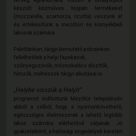
készült kézműves tejipari termékeket
(mozzarella, scamorza, ricotta) veszünk át
és értékesítünk a mezőtúri és környékbeli
lakosok számára.
Palettánkon, tárgyi bemutató polcainkon
fellelhetőek a helyi fazekasok,
szőnyegszövők, mézeskalács díszítők,
hímzők, méhészek tárgyi alkotásai is.
„Helybe visszük a Helyit”
programot indítottunk Mezőtúr településén
abból a célból, hogy a nyomonkövethető,
egészséges élelmiszerek a lehető legtöbb
lakos számára elérhetővé váljanak. Jó
gyakorlatként, a hatósági engedélyek keretén