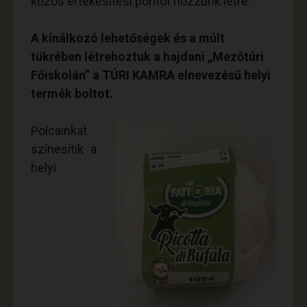
közös értékesítési pontot hozzunk létre.
A kínálkozó lehetőségek és a múlt
tükrében létrehoztuk a hajdani „Mezőtúri
Főiskolán” a TÚRI KAMRA elnevezésű helyi
termék boltot.
Polcainkat
színesítik a
helyi