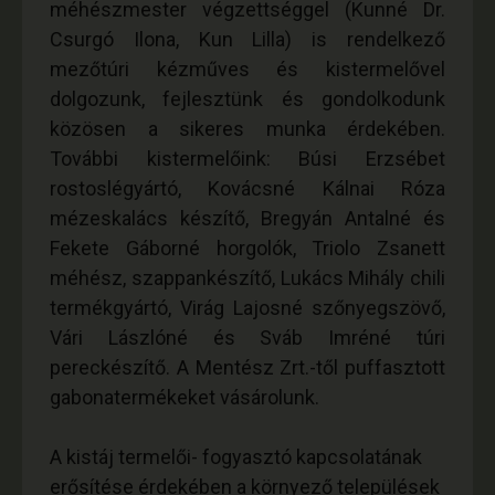
méhészmester végzettséggel (Kunné Dr.
Csurgó Ilona, Kun Lilla) is rendelkező
mezőtúri kézműves és kistermelővel
dolgozunk, fejlesztünk és gondolkodunk
közösen a sikeres munka érdekében.
További kistermelőink: Búsi Erzsébet
rostoslégyártó, Kovácsné Kálnai Róza
mézeskalács készítő, Bregyán Antalné és
Fekete Gáborné horgolók, Triolo Zsanett
méhész, szappankészítő, Lukács Mihály chili
termékgyártó, Virág Lajosné szőnyegszövő,
Vári Lászlóné és Sváb Imréné túri
pereckészítő. A Mentész Zrt.-től puffasztott
gabonatermékeket vásárolunk.
A kistáj termelői- fogyasztó kapcsolatának
erősítése érdekében a környező települések