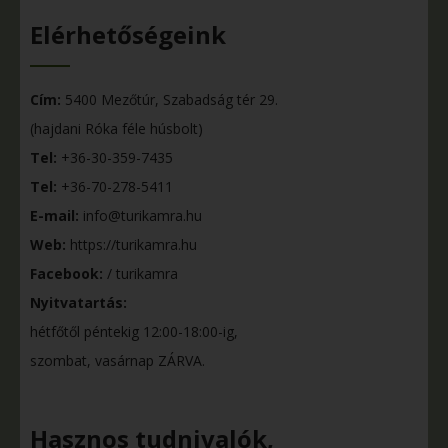
Elérhetőségeink
Cím:
5400 Mezőtúr, Szabadság tér 29.
(hajdani Róka féle húsbolt)
Tel:
+36-30-359-7435
Tel:
+36-70-278-5411
E-mail:
info@turikamra.hu
Web:
https://turikamra.hu
Facebook:
/ turikamra
Nyitvatartás:
hétfőtől péntekig 12:00-18:00-ig,
szombat, vasárnap ZÁRVA.
Hasznos tudnivalók,