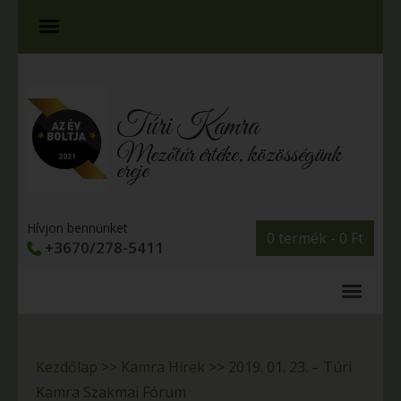
Túri Kamra
Mezőtúr értéke, közösségünk
ereje
Hívjon bennünket
0 termék -
0
Ft
+3670/278-5411
Kezdőlap
>>
Kamra Hírek
>>
2019. 01. 23. – Túri
Kamra Szakmai Fórum