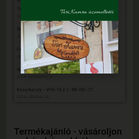
Innovàciós Minisztèrium àltal kiîrt „Nemzet Fiatal
Tehetsègeièrt Ösztöndîj” programon
Túri Kamra üzemeltetői
2025. április 9,
Örömünnep a Fehér tanyán
2024. november 30,
Felgyulladt a fény Murányi Éva tanyáján
2024. november 13,
Napelem került az Adamcsik tanyára
2024. november 5,
Kósa Károly – VP6-19.2.1.-88-VIII.-21
2024. október 10,
Termékajánló - vásároljon