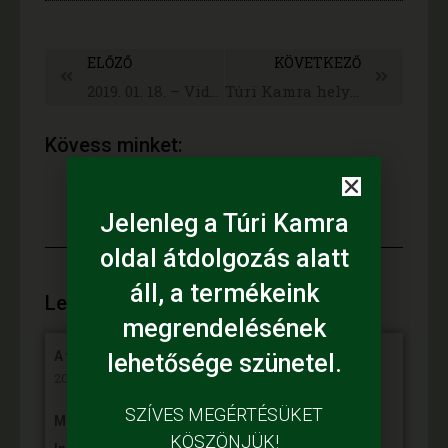
ELŐZŐ
KÖVETKEZŐ
2019. 01. 18. – Vidékfejlesztési Szakmai Fórum
Túri Kamra helyi termékbolt, mint közösségi tér
Kövess minket:
Jelenleg a Túri Kamra
oldal átdolgozás alatt
áll, a termékeink
Legújabb híreink:
megrendelésének
A fiataloké a jövő
lehetősége szünetel.
2025. június 7,
SZÍVES MEGÉRTÉSÜKET
Mihalina Máté pàlyàzatot nyert a Kulturàlis ès
KÖSZÖNJÜK!