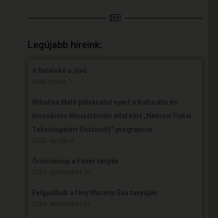
Legújabb híreink:
A fiataloké a jövő
2025. június 7,
Mihalina Máté pàlyàzatot nyert a Kulturàlis ès
Innovàciós Minisztèrium àltal kiîrt „Nemzet Fiatal
Tehetsègeièrt Ösztöndîj” programon
2025. április 9,
Örömünnep a Fehér tanyán
2024. november 30,
Felgyulladt a fény Murányi Éva tanyáján
2024. november 13,