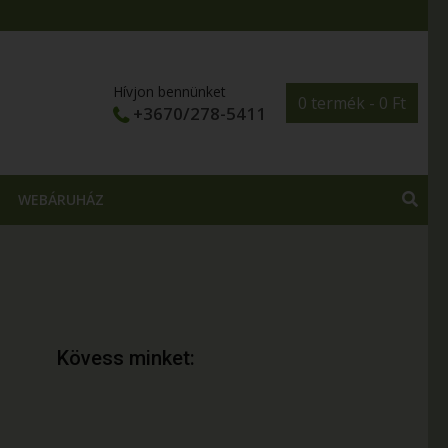
Hívjon bennünket
0 termék -
0
Ft
+3670/278-5411
WEBÁRUHÁZ
Kövess minket: