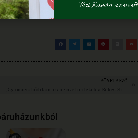
Túri Kamra üzemelte
KÖVETKEZŐ
„Gyomaendrődikum és nemzeti értékek a Békés-Sík tájegységből” című kiadvány bemutatója
báruházunkból