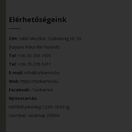
Elérhetőségeink
Cím:
5400 Mezőtúr, Szabadság tér 29.
(hajdani Róka féle húsbolt)
Tel:
+36-30-359-7435
Tel:
+36-70-278-5411
E-mail:
info@turikamra.hu
Web:
https://turikamra.hu
Facebook:
/ turikamra
Nyitvatartás:
hétfőtől péntekig 12:00-18:00-ig,
szombat, vasárnap ZÁRVA.