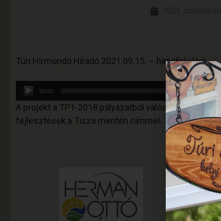
2021. szeptembe
Túri Hírmondó Híradó 2021.09.15. – hangfelvétel
Audió
00:00
lejátszó
A projekt a TP1-2018 pályázatból valósult meg Tan
fejlesztések a Tisza mentén címmel.