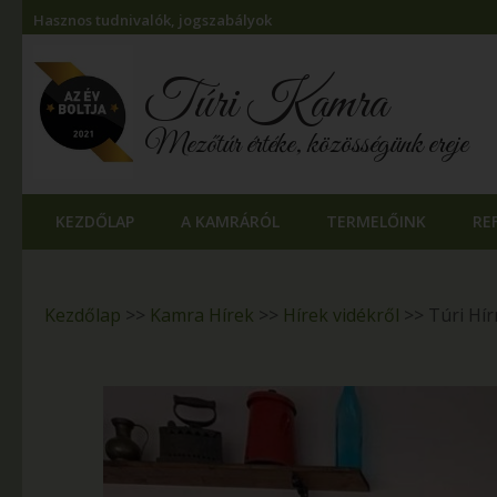
Hasznos tudnivalók, jogszabályok
Túri Kamra
Mezőtúr értéke, közösségünk ereje
KEZDŐLAP
A KAMRÁRÓL
TERMELŐINK
RE
Kezdőlap
>>
Kamra Hírek
>>
Hírek vidékről
>>
Túri Hí