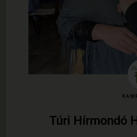
KAM
Túri Hírmondó 