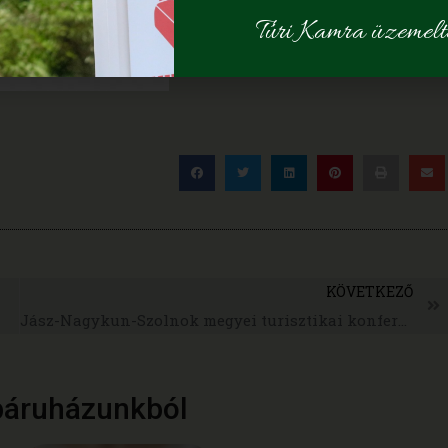
Túri Kamra üzemelte
KÖVETKEZŐ
Jász-Nagykun-Szolnok megyei turisztikai konferencia
báruházunkból