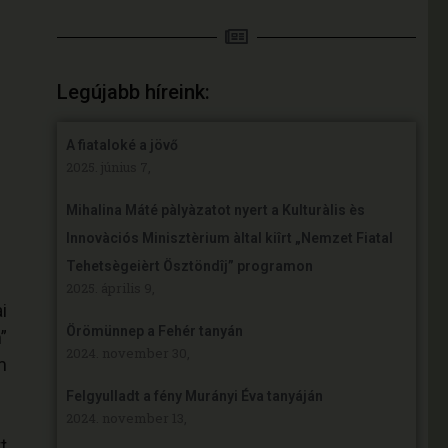
Legújabb híreink:
A fiataloké a jövő
2025. június 7,
Mihalina Máté pàlyàzatot nyert a Kulturàlis ès
Innovàciós Minisztèrium àltal kiîrt „Nemzet Fiatal
Tehetsègeièrt Ösztöndîj” programon
2025. április 9,
i
Örömünnep a Fehér tanyán
”
2024. november 30,
m
Felgyulladt a fény Murányi Éva tanyáján
2024. november 13,
t