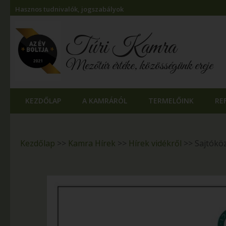
Hasznos tudnivalók, jogszabályok
Túri Kamra
Mezőtúr értéke, közösségünk ereje
KEZDŐLAP
A KAMRÁRÓL
TERMELŐINK
RE
Kezdőlap
>>
Kamra Hírek
>>
Hírek vidékről
>>
Sajtókö