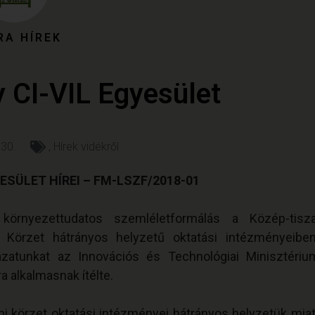
RA HÍREK
 CI-VIL Egyesület
 30.
,
Hírek vidékről
YESÜLET HÍREI – FM-LSZF/2018-01
környezettudatos szemléletformálás a Közép-tisza
i Körzet hátrányos helyzetű oktatási intézményeiben
ázatunkat az Innovációs és Technológiai Minisztériu
 alkalmasnak ítélte.
mi körzet oktatási intézményei hátrányos helyzetük miat