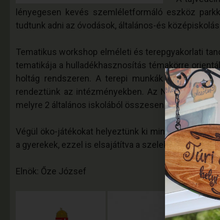
lényegesen kevés szemléletformáló eszköz parkka
tudtunk adni az óvodások, általános-és középiskolá
Tematikus workshop elméleti és terepgyakorlati tan
tematikája a hulladékhasznosítás témakörre orientál
holtág rendszeren. A terepi munkák során lehetősé
rendeztünk az intézményekben. Az NHSZ kétpói hul
melyre 2 általános iskolából összesen 100 diákot vitt
Végül öko-játékokat helyeztünk ki minden intézmény
a gyerekek, ezzel is elsajátítva a szelektív hulladé
Elnök: Őze József