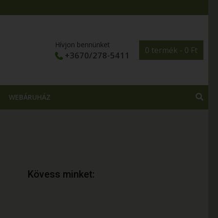
Hívjon bennünket
0 termék -
0
Ft
+3670/278-5411
WEBÁRUHÁZ
Kövess minket: