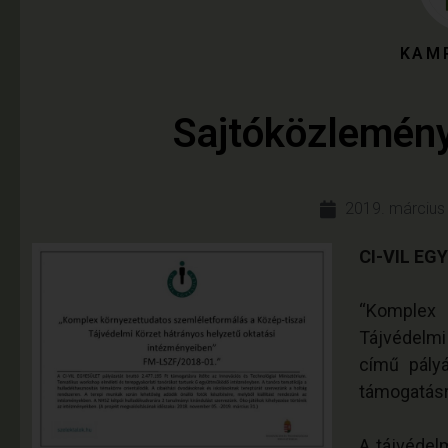
KAM
Sajtóközlemény
2019. március
CI-VIL EG
“Komplex 
Tájvédelm
című pály
támogatásra
A tájvédel