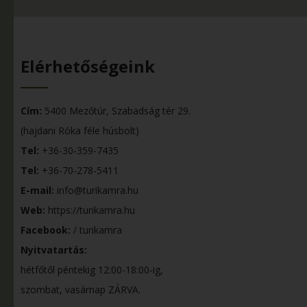
Elérhetőségeink
Cím:
5400 Mezőtúr, Szabadság tér 29.
(hajdani Róka féle húsbolt)
Tel:
+36-30-359-7435
Tel:
+36-70-278-5411
E-mail:
info@turikamra.hu
Web:
https://turikamra.hu
Facebook:
/ turikamra
Nyitvatartás:
hétfőtől péntekig 12:00-18:00-ig,
szombat, vasárnap ZÁRVA.