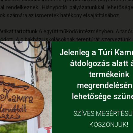
l rendelkeznek. Hiánypótló pályázatunkkal lehetősége
sok számára az ismeretek hatékony elsajátításához.
órákat tartottunk 6 együttműködő intézményben. A tanór
ódott. A cibakházi iskolásoknak tereptúrát szerveztünk 
g adódott önálló fotók készítésére, melyből kiállítás
Jelenleg a Túri Kamr
ladékudvarára egy tanulmányi kirándulást szerveztünk
átdolgozás alatt á
ünk el.
termékeink
be, ahol az iskolai szünetekben, napköziben játszhatna
megrendelésén
kgyűjtést és a környezettudatos gondolkodást.
lehetősége szüne
SZÍVES MEGÉRTÉS
KÖSZÖNJÜK!