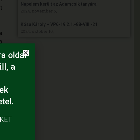
Napelem került az Adamcsik tanyára
t
2024. november 5,
Kósa Károly – VP6-19.2.1.-88-VIII.-21
2024. október 10,
a
a
t
a oldal
,
ll, a
k
ek
tel.
ÜKET