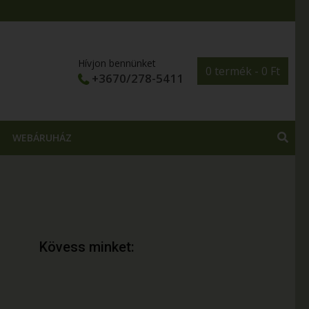
Hívjon bennünket
0 termék -
0
Ft
+3670/278-5411
WEBÁRUHÁZ
Kövess minket: