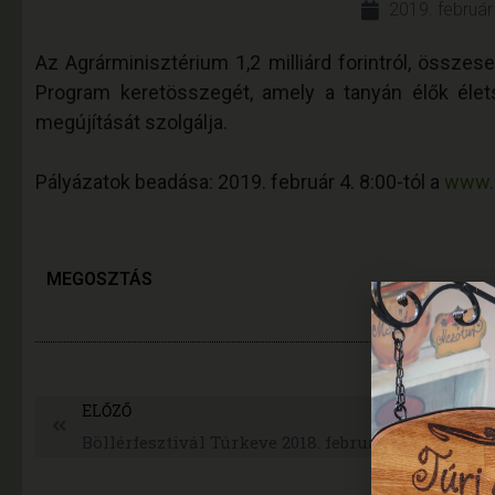
2019. február
Az Agrárminisztérium 1,2 milliárd forintról, összese
Program keretösszegét, amely a tanyán élők élets
megújítását szolgálja.
Pályázatok beadása: 2019. február 4. 8:00-tól a
www.
MEGOSZTÁS
ELŐZŐ
Böllérfesztivál Túrkeve 2018. február 16-17.