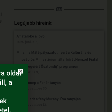
i
s
Legújabb híreink:
A fiataloké a jövő
2025. június 7,
Mihalina Máté pàlyàzatot nyert a Kulturàlis ès
Innovàciós Minisztèrium àltal kiîrt „Nemzet Fiatal
Tehetsègeièrt Ösztöndîj” programon
a oldal
2025. április 9,
ll, a
Örömünnep a Fehér tanyán
2024. november 30,
ek
Felgyulladt a fény Murányi Éva tanyáján
2024. november 13,
tel.