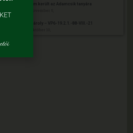
Napelem került az Adamcsik tanyára
2024. november 5,
ÜKET
Kósa Károly – VP6-19.2.1.-88-VIII.-21
2024. október 10,
tői