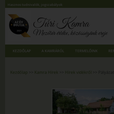
Hasznos tudnivalók, jogszabályok
Túri Kamra
Mezőtúr értéke, közösségünk ereje
KEZDŐLAP
A KAMRÁRÓL
TERMELŐINK
RE
Kezdőlap
>>
Kamra Hírek
>>
Hírek vidékről
>>
Pályázat