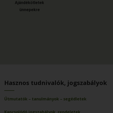
Ajándékötletek
ünnepekre
Hasznos tudnivalók, jogszabályok
Útmutatók – tanulmányok – segédletek
Kapcsolódó jogszabályok, rendeletek