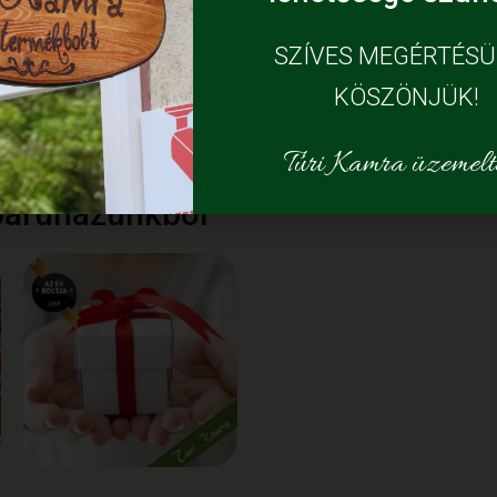
SZÍVES MEGÉRTÉS
KÖSZÖNJÜK!
Túri Kamra üzemelte
báruházunkból