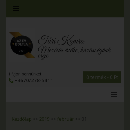
Túri Kamra
Mezőtúr értéke, közösségünk
ereje
Hívjon bennünket
0 termék -
0
Ft
+3670/278-5411
Kezdőlap
>>
2019
>>
február
>>
01