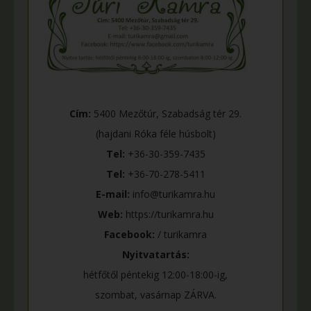
Cím:
5400 Mezőtúr, Szabadság tér 29.
(hajdani Róka féle húsbolt)
Tel:
+36-30-359-7435
Tel:
+36-70-278-5411
E-mail:
info@turikamra.hu
Web:
https://turikamra.hu
Facebook:
/ turikamra
Nyitvatartás:
hétfőtől péntekig 12:00-18:00-ig,
szombat, vasárnap ZÁRVA.