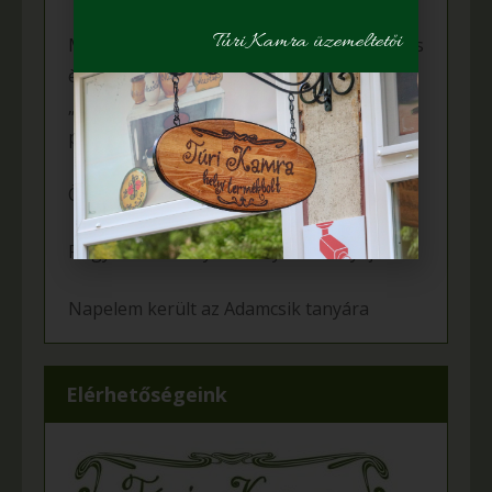
Túri Kamra üzemeltetői
Mihalina Máté pàlyàzatot nyert a Kulturàlis
ès Innovàciós Minisztèrium àltal kiîrt
„Nemzet Fiatal Tehetsègeièrt Ösztöndîj”
programon
Örömünnep a Fehér tanyán
Felgyulladt a fény Murányi Éva tanyáján
Napelem került az Adamcsik tanyára
Elérhetőségeink