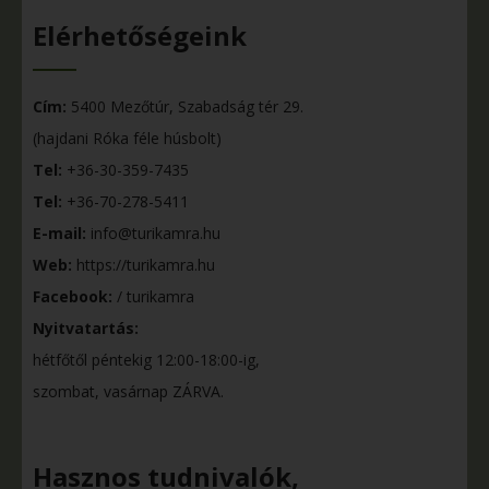
Elérhetőségeink
Cím:
5400 Mezőtúr, Szabadság tér 29.
(hajdani Róka féle húsbolt)
Tel:
+36-30-359-7435
Tel:
+36-70-278-5411
E-mail:
info@turikamra.hu
Web:
https://turikamra.hu
Facebook:
/ turikamra
Nyitvatartás:
hétfőtől péntekig 12:00-18:00-ig,
szombat, vasárnap ZÁRVA.
Hasznos tudnivalók,