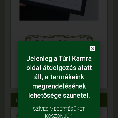
Jelenleg a Túri Kamra
oldal átdolgozás alatt
áll, a termékeink
megrendelésének
lehetősége szünetel.
Legfrissebb híreink
SZÍVES MEGÉRTÉSÜKET
A fiataloké a jövő
KÖSZÖNJÜK!