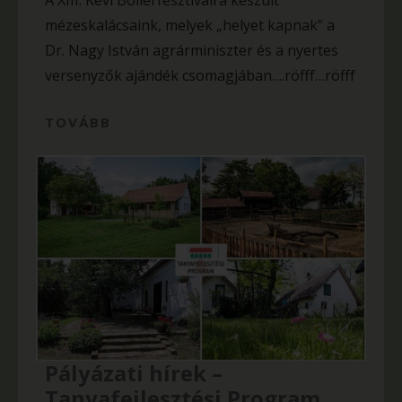
A XIII. Kevi Böllérfesztiválra készült
mézeskalácsaink, melyek „helyet kapnak” a
Dr. Nagy István agrárminiszter és a nyertes
versenyzők ajándék csomagjában….röfff…röfff
TOVÁBB
Pályázati hírek –
Tanyafejlesztési Program