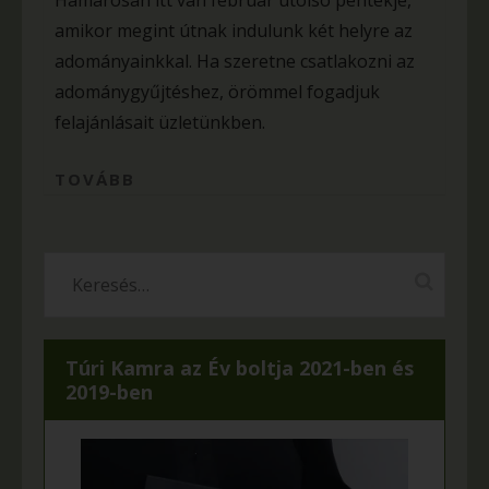
Hamarosan itt van február utolsó péntekje,
amikor megint útnak indulunk két helyre az
adományainkkal. Ha szeretne csatlakozni az
adománygyűjtéshez, örömmel fogadjuk
felajánlásait üzletünkben.
TOVÁBB
Túri Kamra az Év boltja 2021-ben és
2019-ben