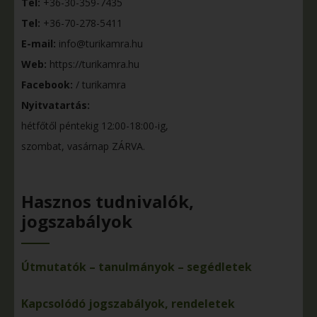
Tel:
+36-30-359-7435
Tel:
+36-70-278-5411
E-mail:
info@turikamra.hu
Web:
https://turikamra.hu
Facebook:
/ turikamra
Nyitvatartás:
hétfőtől péntekig 12:00-18:00-ig,
szombat, vasárnap ZÁRVA.
Hasznos tudnivalók,
jogszabályok
Útmutatók – tanulmányok – segédletek
Kapcsolódó jogszabályok, rendeletek