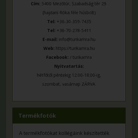
Cím:
5400 Mezőtúr, Szabadság tér 29.
(hajdani Róka féle húsbolt)
Tel:
+36-30-359-7435
Tel:
+36-70-278-5411
E-mail:
info@turikamra.hu
Web:
https://turikamra.hu
Facebook:
/ turikamra
Nyitvatartás:
hétfőtől péntekig 12:00-18:00-ig,
szombat, vasárnap ZÁRVA.
Termékfotók
A termékfotókat kollégáink készítették