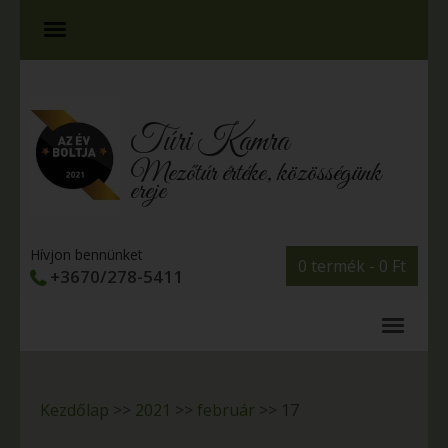
Túri Kamra
Mezőtúr értéke, közösségünk
ereje
Hívjon bennünket
0 termék -
0
Ft
+3670/278-5411
Kezdőlap
>>
2021
>>
február
>>
17