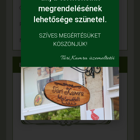
megrendelésének
Örömünnep a Fehér tanyán
lehetősége szünetel.
Felgyulladt a fény Murányi Éva tanyáján
SZÍVES MEGÉRTÉSÜKET
Napelem került az Adamcsik tanyára
KÖSZÖNJÜK!
Túri Kamra üzemeltetői
Elérhetőségeink