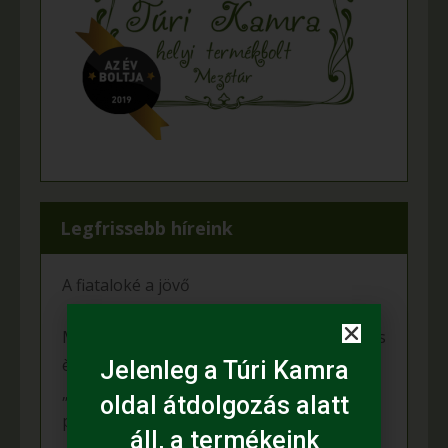
Legfrissebb híreink
A fiataloké a jövő
Mihalina Máté pàlyàzatot nyert a Kulturàlis
ès Innovàciós Minisztèrium àltal kiîrt
Jelenleg a Túri Kamra
„Nemzet Fiatal Tehetsègeièrt Ösztöndîj”
oldal átdolgozás alatt
programon
áll, a termékeink