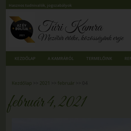
Hasznos tudnivalók, jogszabályok
Túri Kamra
Mezőtúr értéke, közösségünk ereje
KEZDŐLAP
A KAMRÁRÓL
TERMELŐINK
RE
Kezdőlap
>>
2021
>>
február
>>
04
február 4, 2021