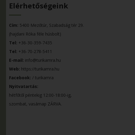
Elérhetőségeink
Cím:
5400 Mezőtúr, Szabadság tér 29.
(hajdani Róka féle húsbolt)
Tel:
+36-30-359-7435
Tel:
+36-70-278-5411
E-mail:
info@turikamra.hu
Web:
https://turikamra.hu
Facebook:
/ turikamra
Nyitvatartás:
hétfőtől péntekig 12:00-18:00-ig,
szombat, vasárnap ZÁRVA.