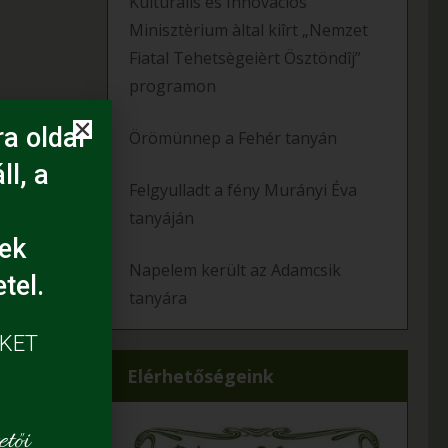
Kulturàlis ès Innovàciós
Minisztèrium àltal kiîrt „Nemzet
Fiatal Tehetsègeièrt Ösztöndîj”
programon
a oldal
Örömünnep a Fehér tanyán
ll, a
Felgyulladt a fény Murányi Éva
tanyáján
ek
Napelem került az Adamcsik
tel.
tanyára
ÜKET
Elérhetőségeink
tői