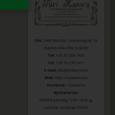
Cím:
5400 Mezőtúr, Szabadság tér 29.
(hajdani Róka féle húsbolt)
Tel:
+36-30-359-7435
Tel:
+36-70-278-5411
E-mail:
info@turikamra.hu
Web:
https://turikamra.hu
Facebook:
/ turikamra
Nyitvatartás:
hétfőtől péntekig 12:00-18:00-ig,
szombat, vasárnap ZÁRVA.