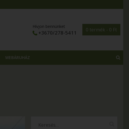
Hívjon bennünket
0 termék -
0
Ft
+3670/278-5411
WEBÁRUHÁZ