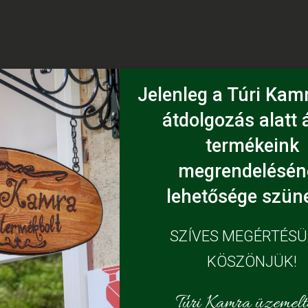
Jelenleg a Túri Kamr
átdolgozás alatt á
termékeink
megrendelésén
lehetősége szüne
SZÍVES MEGÉRTÉS
KÖSZÖNJÜK!
Túri Kamra üzemelte