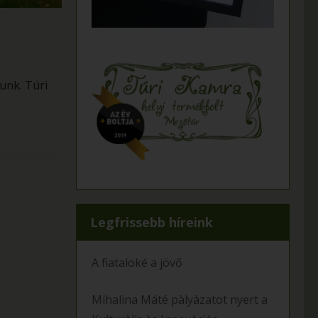
unk. Túri
Legfrissebb híreink
A fiataloké a jövő
Mihalina Máté pàlyàzatot nyert a