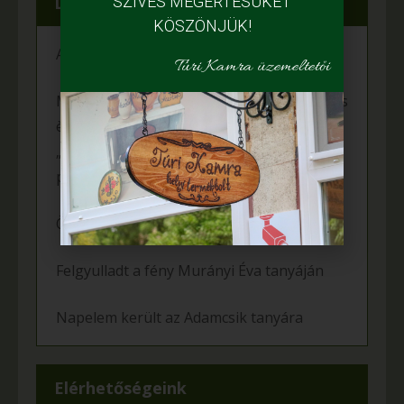
SZÍVES MEGÉRTÉSÜKET
Legfrissebb híreink
KÖSZÖNJÜK!
A fiataloké a jövő
Túri Kamra üzemeltetői
Mihalina Máté pàlyàzatot nyert a Kulturàlis
ès Innovàciós Minisztèrium àltal kiîrt
„Nemzet Fiatal Tehetsègeièrt Ösztöndîj”
programon
Örömünnep a Fehér tanyán
Felgyulladt a fény Murányi Éva tanyáján
Napelem került az Adamcsik tanyára
Elérhetőségeink