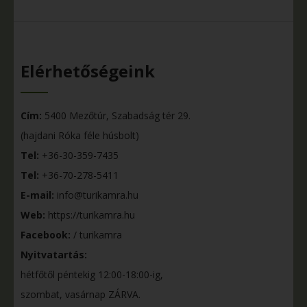
Elérhetőségeink
Cím:
5400 Mezőtúr, Szabadság tér 29.
(hajdani Róka féle húsbolt)
Tel:
+36-30-359-7435
Tel:
+36-70-278-5411
E-mail:
info@turikamra.hu
Web:
https://turikamra.hu
Facebook:
/ turikamra
Nyitvatartás:
hétfőtől péntekig 12:00-18:00-ig,
szombat, vasárnap ZÁRVA.