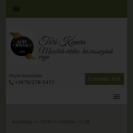
Túri Kamra
Mezőtúr értéke, közösségünk
ereje
Hívjon bennünket
0 termék -
0
Ft
+3670/278-5411
Kezdőlap
>>
2018
>>
október
>>
28