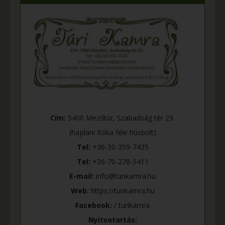
Cím:
5400 Mezőtúr, Szabadság tér 29.
(hajdani Róka féle húsbolt)
Tel:
+36-30-359-7435
Tel:
+36-70-278-5411
E-mail:
info@turikamra.hu
Web:
https://turikamra.hu
Facebook:
/ turikamra
Nyitvatartás: