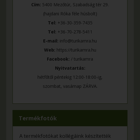
Cím:
5400 Mezőtúr, Szabadság tér 29.
(hajdani Róka féle húsbolt)
Tel:
+36-30-359-7435
Tel:
+36-70-278-5411
E-mail:
info@turikamra.hu
Web:
https://turikamra.hu
Facebook:
/ turikamra
Nyitvatartás:
hétfőtől péntekig 12:00-18:00-ig,
szombat, vasárnap ZÁRVA.
Termékfotók
A termékfotókat kollégáink készítették