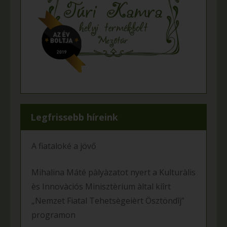
Legfrissebb híreink
A fiataloké a jövő
Mihalina Máté pàlyàzatot nyert a Kulturàlis
ès Innovàciós Minisztèrium àltal kiîrt
„Nemzet Fiatal Tehetsègeièrt Ösztöndîj”
programon