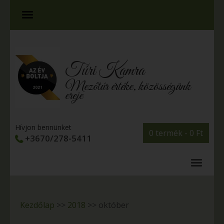
Túri Kamra
Mezőtúr értéke, közösségünk
ereje
Hívjon bennünket
0 termék -
0
Ft
+3670/278-5411
Kezdőlap
>>
2018
>>
október