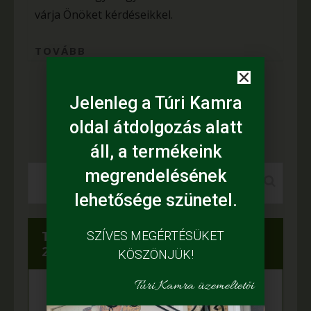
várja Önöket kérdéseikkel.
TOVÁBB
…
Jelenleg a Túri Kamra
1
2
4
>
oldal átdolgozás alatt
áll, a termékeink
megrendelésének
lehetősége szünetel.
Túri Kamra az Év boltja 2021-ben és
SZÍVES MEGÉRTÉSÜKET
2019-ben
KÖSZÖNJÜK!
Túri Kamra üzemeltetői