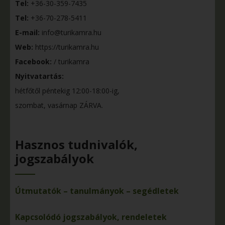
Tel:
+36-30-359-7435
Tel:
+36-70-278-5411
E-mail:
info@turikamra.hu
Web:
https://turikamra.hu
Facebook:
/ turikamra
Nyitvatartás:
hétfőtől péntekig 12:00-18:00-ig,
szombat, vasárnap ZÁRVA.
Hasznos tudnivalók,
jogszabályok
Útmutatók – tanulmányok – segédletek
Kapcsolódó jogszabályok, rendeletek