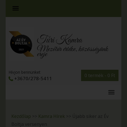
Túri Kamra
Mezőtúr értéke, közösségünk
ereje
Hívjon bennünket
0 termék -
0
Ft
+3670/278-5411
Kezdőlap
>>
Kamra Hírek
>>
Újabb siker az Év
Boltja versenyen