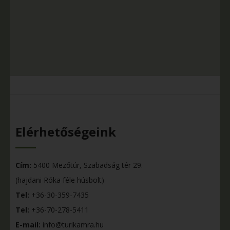
Elérhetőségeink
Cím:
5400 Mezőtúr, Szabadság tér 29.
(hajdani Róka féle húsbolt)
Tel:
+36-30-359-7435
Tel:
+36-70-278-5411
E-mail:
info@turikamra.hu