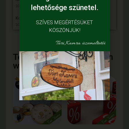
2024. november 5,
lehetősége szünetel.
Kósa Károly – VP6-19.2.1.-88-VIII.-21
SZÍVES MEGÉRTÉSÜKET
2024. október 10,
KÖSZÖNJÜK!
Túri Kamra üzemeltetői
Termékajánló - vásároljon
webáruházunkból