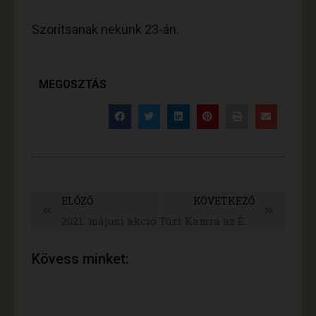
Szorítsanak nekünk 23-án.
MEGOSZTÁS
ELŐZŐ
KÖVETKEZŐ
2021. májusi akció
Túri Kamra az Év Boltja lett 2021-ben is
Kövess minket: