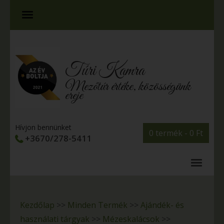
Túri Kamra
Mezőtúr értéke, közösségünk
ereje
Hívjon bennünket
0 termék -
0
Ft
+3670/278-5411
Kezdőlap
>>
Minden Termék
>>
Ajándék- és
használati tárgyak
>>
Mézeskalácsok
>>