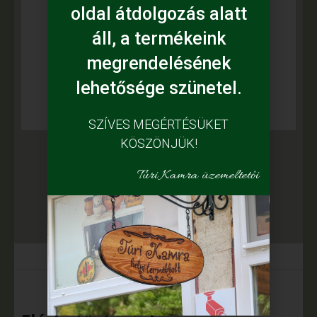
Élelmiszernek nem minősülő
oldal átdolgozás alatt
mézeskalács és dísztárgy. Egészségre
áll, a termékeink
ártalmas anyagot nem tartalmaz
megrendelésének
lehetősége szünetel.
SZÍVES MEGÉRTÉSÜKET
KÖSZÖNJÜK!
Túri Kamra üzemeltetői