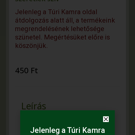
Jelenleg a Túri Kamra oldal
átdolgozás alatt áll, a termékeink
megrendelésének lehetősége
szünetel. Megértésüket előre is
köszönjük.
450
Ft
Leírás
Készítő: Kovácsné Kálnai Róza
Jelenleg a Túri Kamra