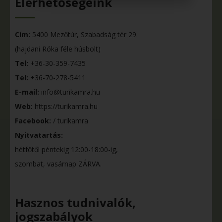
Elérhetőségeink
Cím:
5400 Mezőtúr, Szabadság tér 29.
(hajdani Róka féle húsbolt)
Tel:
+36-30-359-7435
Tel:
+36-70-278-5411
E-mail:
info@turikamra.hu
Web:
https://turikamra.hu
Facebook:
/ turikamra
Nyitvatartás:
hétfőtől péntekig 12:00-18:00-ig,
szombat, vasárnap ZÁRVA.
Hasznos tudnivalók,
jogszabályok