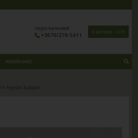
Hívjon bennünket
0 termék -
0
Ft
+3670/278-5411
WEBÁRUHÁZ
>>
Nyeles tulipán