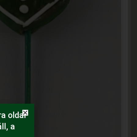
a oldal
ll, a