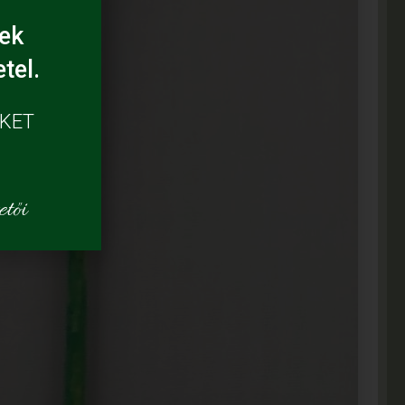
ek
tel.
ÜKET
tői