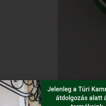
Jelenleg a Túri Kamr
átdolgozás alatt á