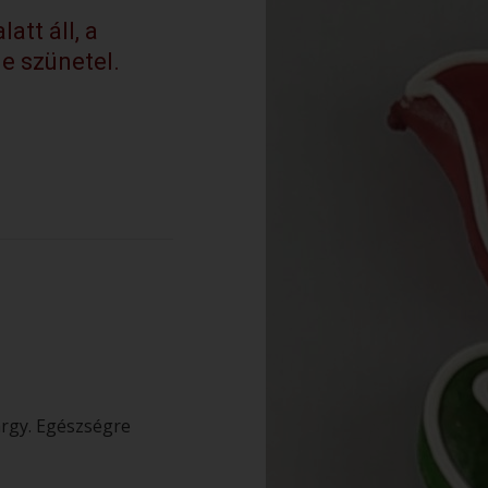
att áll, a
e szünetel.
árgy. Egészségre