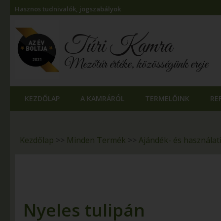
Hasznos tudnivalók, jogszabályok
Túri Kamra
Mezőtúr értéke, közösségünk ereje
KEZDŐLAP
A KAMRÁRÓL
TERMELŐINK
RE
Kezdőlap
>>
Minden Termék
>>
Ajándék- és használat
Nyeles tulipán