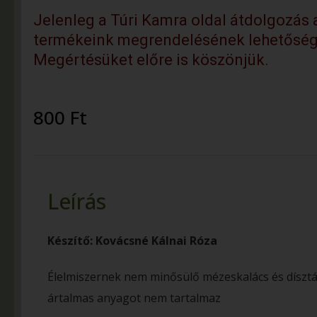
Jelenleg a Túri Kamra oldal átdolgozás al
termékeink megrendelésének lehetőség
Megértésüket előre is köszönjük.
800
Ft
Leírás
Készítő: Kovácsné Kálnai Róza
Élelmiszernek nem minősülő mézeskalács és díszt
ártalmas anyagot nem tartalmaz