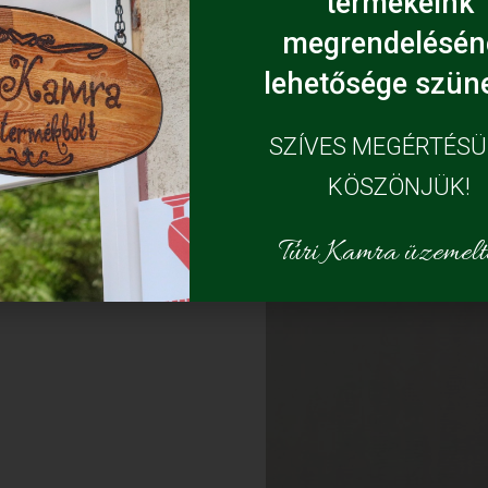
termékeink
megrendelésén
lehetősége szüne
SZÍVES MEGÉRTÉS
KÖSZÖNJÜK!
Túri Kamra üzemelte