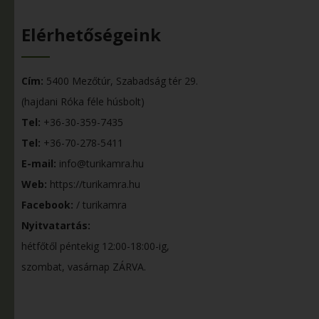
Elérhetőségeink
Cím:
5400 Mezőtúr, Szabadság tér 29.
(hajdani Róka féle húsbolt)
Tel:
+36-30-359-7435
Tel:
+36-70-278-5411
E-mail:
info@turikamra.hu
Web:
https://turikamra.hu
Facebook:
/ turikamra
Nyitvatartás:
hétfőtől péntekig 12:00-18:00-ig,
szombat, vasárnap ZÁRVA.