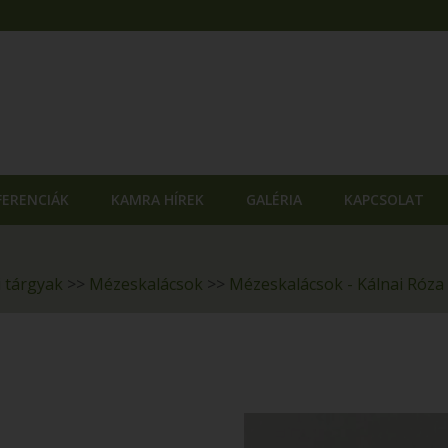
FERENCIÁK
KAMRA HÍREK
GALÉRIA
KAPCSOLAT
i tárgyak
>>
Mézeskalácsok
>>
Mézeskalácsok - Kálnai Róza