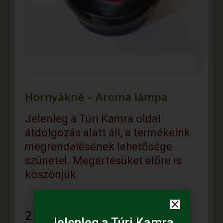
Hornyákné – Aroma lámpa
Jelenleg a Túri Kamra oldal
átdolgozás alatt áll, a termékeink
megrendelésének lehetősége
szünetel. Megértésüket előre is
köszönjük.
2 .100
Ft
Jelenleg a Túri Kamra