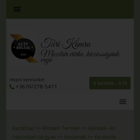
Túri Kamra
Mezőtúr értéke, közösségünk
ereje
Hívjon bennünket
0 termék -
0
Ft
+3670/278-5411
Kezdőlap
>>
Minden Termék
>>
Ajándék- és
használati tárgyak
>>
Kerámiák
>>
Kerámiák -