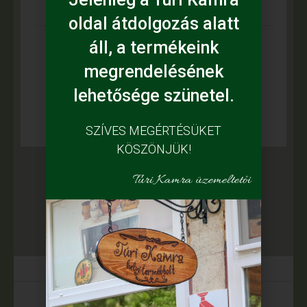
oldal átdolgozás alatt
áll, a termékeink
Leírás
megrendelésének
lehetősége szünetel.
Készítő: Hornyákné Sila Katalin
SZÍVES MEGÉRTÉSÜKET
KÖSZÖNJÜK!
Túri Kamra üzemeltetői