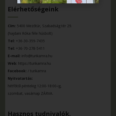
Elérhetőségeink
Cím:
5400 Mezőtúr, Szabadság tér 29.
(hajdani Róka féle húsbolt)
Tel:
+36-30-359-7435
Tel:
+36-70-278-5411
E-mail:
info@turikamra.hu
Web:
https://turikamra.hu
Facebook:
/ turikamra
Nyitvatartás:
hétfőtől péntekig 12:00-18:00-ig,
szombat, vasárnap ZÁRVA.
Hasznos tudnivalók,