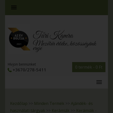
Túri Kamra
Mezőtúr értéke, közösségünk
ereje
Hívjon bennünket
0 termék -
0
Ft
+3670/278-5411
Kezdőlap
>>
Minden Termék
>>
Ajándék- és
használati tárgyak
>>
Kerámiák
>>
Kerámiák -