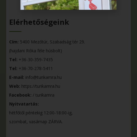
Elérhetőségeink
Cím:
5400 Mezőtúr, Szabadság tér 29.
(hajdani Róka féle húsbolt)
Tel:
+36-30-359-7435
Tel:
+36-70-278-5411
E-mail:
info@turikamra.hu
Web:
https://turikamra.hu
Facebook:
/ turikamra
Nyitvatartás:
hétfőtől péntekig 12:00-18:00-ig,
szombat, vasárnap ZÁRVA.