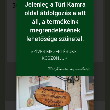
300
Ft
Jelenleg a Túri Kamra
oldal átdolgozás alatt
áll, a termékeink
megrendelésének
Leírás
lehetősége szünetel.
Készítő: Patkós Erika
SZÍVES MEGÉRTÉSÜKET
KÖSZÖNJÜK!
Túri Kamra üzemeltetői