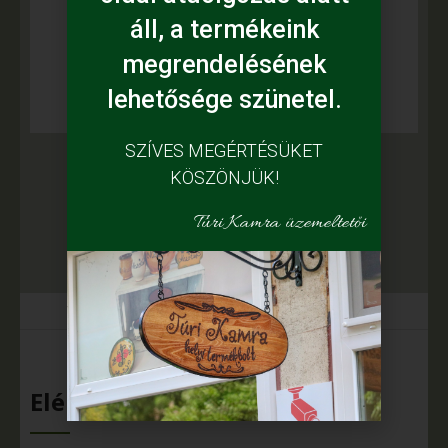
Cseh Magi
áll, a termékeink
(MAGI Népművészeti Termékeket
megrendelésének
Előállító Kereskedelmi B.T)
lehetősége szünetel.
SZÍVES MEGÉRTÉSÜKET
KÖSZÖNJÜK!
Túri Kamra üzemeltetői
Elérhetőségeink