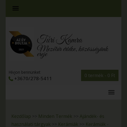
Túri Kamra
Mezőtúr értéke, közösségünk
ereje
Hívjon bennünket
0 termék -
0
Ft
+3670/278-5411
Kezdőlap
>>
Minden Termék
>>
Ajándék- és
használati tárgyak
>>
Kerámiák
>>
Kerámiák -