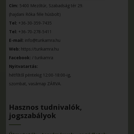
Cím:
5400 Mezőtúr, Szabadság tér 29.
(hajdani Róka féle húsbolt)
Tel:
+36-30-359-7435
Tel:
+36-70-278-5411
E-mail:
info@turikamra.hu
Web:
https://turikamra.hu
Facebook:
/ turikamra
Nyitvatartás:
hétfőtől péntekig 12:00-18:00-ig,
szombat, vasárnap ZÁRVA.
Hasznos tudnivalók,
jogszabályok