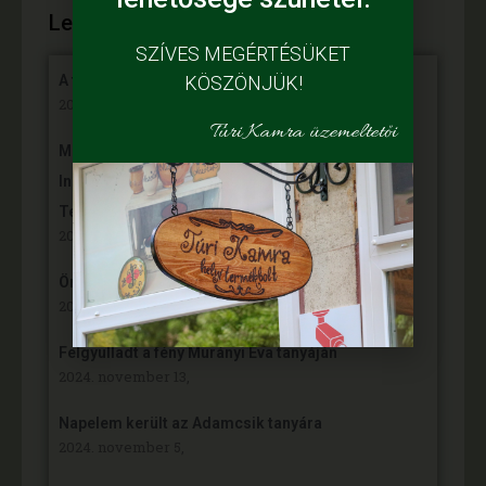
Legújabb híreink:
SZÍVES MEGÉRTÉSÜKET
KÖSZÖNJÜK!
A fiataloké a jövő
2025. június 7,
Túri Kamra üzemeltetői
Mihalina Máté pàlyàzatot nyert a Kulturàlis ès
Innovàciós Minisztèrium àltal kiîrt „Nemzet Fiatal
Tehetsègeièrt Ösztöndîj” programon
2025. április 9,
Örömünnep a Fehér tanyán
2024. november 30,
Felgyulladt a fény Murányi Éva tanyáján
2024. november 13,
Napelem került az Adamcsik tanyára
2024. november 5,