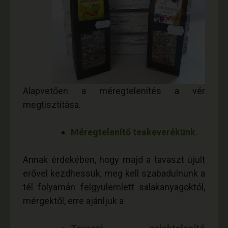
Alapvetően a méregtelenítés a vér
megtisztítása.
Méregtelenítő teakeverékünk.
Annak érdekében, hogy majd a tavaszt újult
erőv
el kezdhessük, meg kell szabadulnunk a
tél folyamán felgyülemlett salakanyagoktól,
mérgektől, erre ajánljuk a