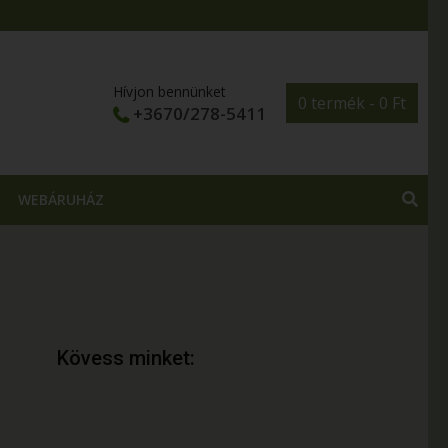
Hívjon bennünket
0 termék -
0
Ft
+3670/278-5411
WEBÁRUHÁZ
Kövess minket: