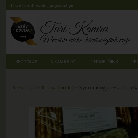
Hasznos tudnivalók, jogszabályok
Túri Kamra
Mezőtúr értéke, közösségünk ereje
KEZDŐLAP
A KAMRÁRÓL
TERMELŐINK
RE
Kezdőlap
>>
Kamra Hírek
>>
Nyereményjáték a Túri 