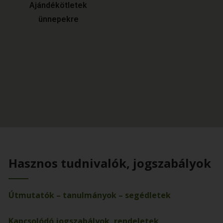
Ajándékötletek
ünnepekre
Hasznos tudnivalók, jogszabályok
Útmutatók – tanulmányok – segédletek
Kapcsolódó jogszabályok, rendeletek