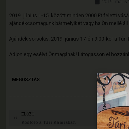
2019. május 
2019. június 1-15. között minden 2000 Ft feletti vásá
ajándékcsomagunk bármelyikét vagy ha Ön mellé áll
Ajándék sorsolás: 2019. június 17-én 9:00-kor a Túri
Adjon egy esélyt Önmagának! Látogasson el hozzánk 
MEGOSZTÁS
ELŐZŐ
Kóstoló a Túri Kamrában