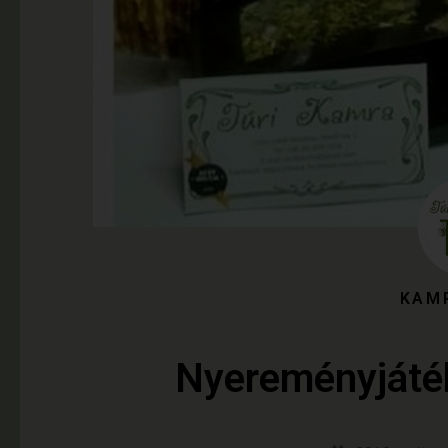
KAM
Nyereményjáték