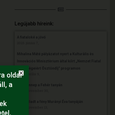
Legújabb híreink:
A fiataloké a jövő
2025. június 7,
Mihalina Máté pàlyàzatot nyert a Kulturàlis ès
Innovàciós Minisztèrium àltal kiîrt „Nemzet Fiatal
Tehetsègeièrt Ösztöndîj” programon
a oldal
2025. április 9,
ll, a
Örömünnep a Fehér tanyán
2024. november 30,
ek
Felgyulladt a fény Murányi Éva tanyáján
2024. november 13,
tel.