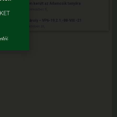
Napelem került az Adamcsik tanyára
2024. november 5,
ÜKET
Kósa Károly – VP6-19.2.1.-88-VIII.-21
2024. október 10,
tői