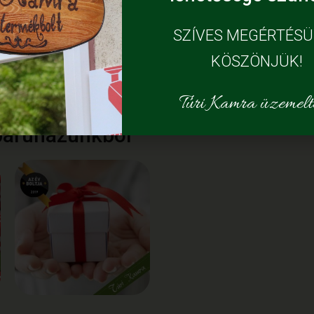
SZÍVES MEGÉRTÉS
KÖSZÖNJÜK!
Túri Kamra üzemelte
báruházunkból