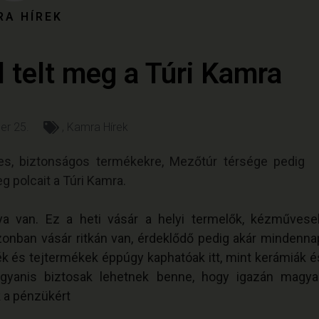
RA HÍREK
 telt meg a Túri Kamra
er 25.
,
Kamra Hírek
es, biztonságos termékekre, Mezőtúr térsége pedig
g polcait a Túri Kamra.
 van. Ez a heti vásár a helyi termelők, kézművese
azonban vásár ritkán van, érdeklődő pedig akár mindenna
ék és tejtermékek éppúgy kaphatóak itt, mint kerámiák é
gyanis biztosak lehetnek benne, hogy igazán magyar
 a pénzükért