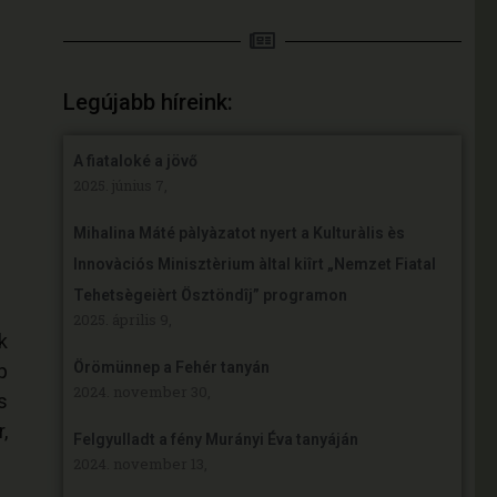
Legújabb híreink:
A fiataloké a jövő
2025. június 7,
Mihalina Máté pàlyàzatot nyert a Kulturàlis ès
Innovàciós Minisztèrium àltal kiîrt „Nemzet Fiatal
Tehetsègeièrt Ösztöndîj” programon
2025. április 9,
k
Örömünnep a Fehér tanyán
p
2024. november 30,
s
,
Felgyulladt a fény Murányi Éva tanyáján
2024. november 13,