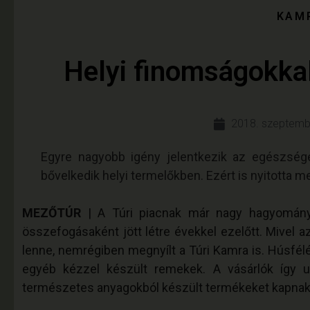
KAM
Helyi finomságokkal
2018. szeptemb
Egyre nagyobb igény jelentkezik az egészség
bővelkedik helyi termelőkben. Ezért is nyitotta me
MEZŐTÚR
| A Túri piacnak már nagy hagyománya
összefogásaként jött létre évekkel ezelőtt. Mivel 
lenne, nemrégiben megnyílt a Túri Kamra is. Húsfél
egyéb kézzel készült remekek. A vásárlók így u
természetes anyagokból készült termékeket kapnak