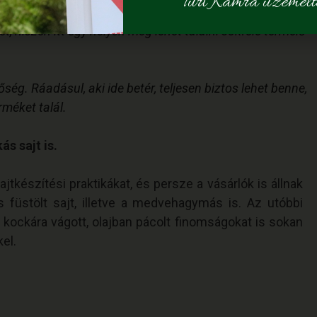
Túri Kamra üzemelte
, hiszen itt egy helyen meg lehet találni sokféle termelő
ég. Ráadásul, aki ide betér, teljesen biztos lehet benne,
méket talál.
s sajt is.
tkészítési praktikákat, és persze a vásárlók is állnak
s füstölt sajt, illetve a medvehagymás is. Az utóbbi
s kockára vágott, olajban pácolt finomságokat is sokan
kel.