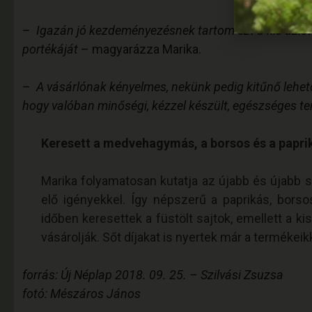
–
Igazán jó kezdeményezésnek tartom ezt a kis üzletet
portékáját
– magyarázza Marika.
–
A vásárlónak kényelmes, nekünk pedig kitűnő lehetős
hogy valóban minőségi, kézzel készült, egészséges ter
Keresett a medvehagymás, a borsos és a papriká
Marika folyamatosan kutatja az újabb és újabb saj
elő igényekkel. Így népszerű a paprikás, borso
időben keresettek a füstölt sajtok, emellett a ki
vásárolják. Sőt díjakat is nyertek már a termékeik
forrás: Új Néplap 2018. 09. 25. – Szilvási Zsuzsa
fotó: Mészáros János