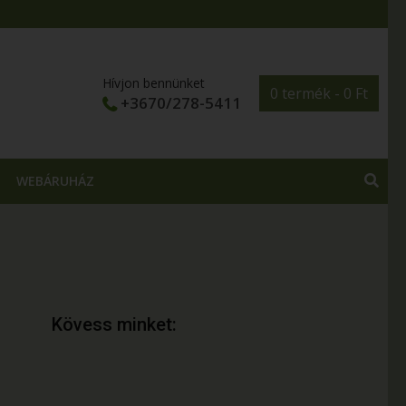
Hívjon bennünket
0 termék -
0
Ft
+3670/278-5411
WEBÁRUHÁZ
Kövess minket: