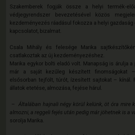
Szakemberek fogják össze a helyi termék-előá
védjegyrendszer bevezetésével közös megjele
kezdeményezés ráadásul fokozza a helyi gazdaság e
kapcsolatot, bizalmat.
Csala Mihály és felesége Marika sajtkészítőké
csatlakoztak az új kezdeményezéshez.
Marika egykor bolti eladó volt. Manapság is árulja a
már a saját kezűleg készített finomságokat –
elsősorban tejfölt, túrót, ízesített sajtokat – kínál.
állatok etetése, almozása, fejése hárul.
–
Általában hajnali négy körül kelünk, öt óra mire 
almozni, a reggeli fejés után pedig már jöhetnek is a v
sorolja Marika.