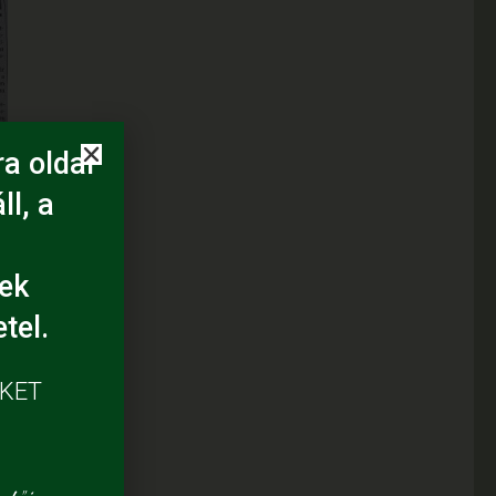
a oldal
ll, a
,
ek
,
tel.
k
k
ÜKET
a