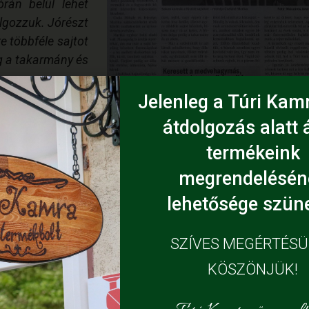
órán belül lehet
olgozzuk. Jórészt
re többféle sajtot
ig a takarmány és
Jelenleg a Túri Kamr
, hogy állatokat
átdolgozás alatt á
t messze a gazdálkodás
– idézi fel a múltat a házaspár.
termékeink
ltást követően, amikor minden egyre bizonytalanabbá vált
megrendelésén
nókkal kezdtük, a húsnak azonban egyre kevésbé volt ára
lehetősége szüne
, és a párom felvetette az ötletet, hogy esetleg vehetnén
nyt az évek során, s ma már őstermelőként foglalkozun
SZÍVES MEGÉRTÉS
KÖSZÖNJÜK!
, a többin pedig hol vásárokon adnak túl, hol a Túri Kamr