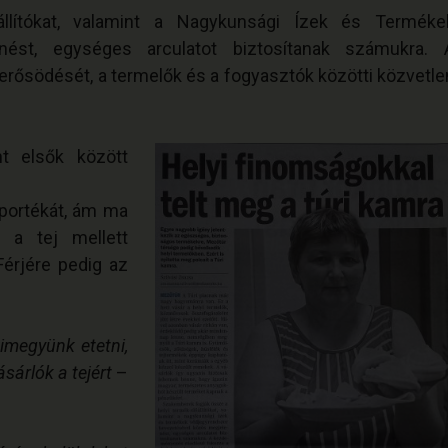
llítókat, valamint a Nagykunsági Ízek és Terméke
nést, egységes arculatot biztosítanak számukra. 
rősödését, a termelők és a fogyasztók közötti közvetle
nt elsők között
 portékát, ám ma
 a tej mellett
 Férjére pedig az
kimegyünk etetni,
ásárlók a tejért
–