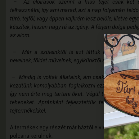
–
Az előírások szerint a friss tejet csak két 
felhasználni, így ami marad, azt a nap folyamán feld
túró, tejföl, vagy éppen vajkrém lesz belőle, illetve egy
készítek, hiszen nagy rá az igény. A férjem dolga ped
az alom.
–
Már a szüleinktől is azt láttuk mind a ketten
nevelnek, földet művelnek, egyikünktől sem állt tehá
–
Mindig is voltak állataink, ám csak a rendszervá
kezdtünk komolyabban foglalkozni ezzel. Előbb disz
így nem érte meg tartani őket. Végül túladtunk rajtuk
teheneket. Apránként fejlesztettük fel az állomá
tejtermékekkel.
A termékek egy részét már háztól elviszik reggel-este
polcaira kerülnek.