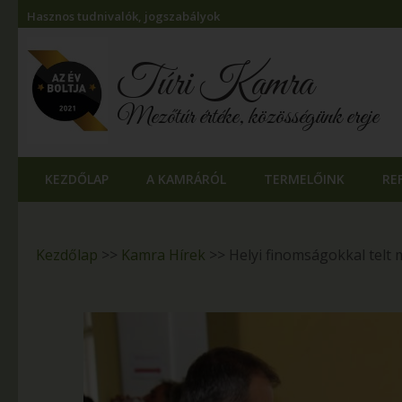
Hasznos tudnivalók, jogszabályok
Túri Kamra
Mezőtúr értéke, közösségünk ereje
KEZDŐLAP
A KAMRÁRÓL
TERMELŐINK
RE
Kezdőlap
>>
Kamra Hírek
>>
Helyi finomságokkal telt