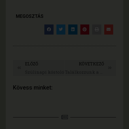
MEGOSZTÁS
ELŐZŐ
KÖVETKEZŐ
Szülinapi kóstoló
Találkozzunk a Túri Halas Napokon
Kövess minket: