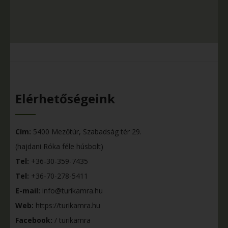
Elérhetőségeink
Cím:
5400 Mezőtúr, Szabadság tér 29.
(hajdani Róka féle húsbolt)
Tel:
+36-30-359-7435
Tel:
+36-70-278-5411
E-mail:
info@turikamra.hu
Web:
https://turikamra.hu
Facebook:
/ turikamra