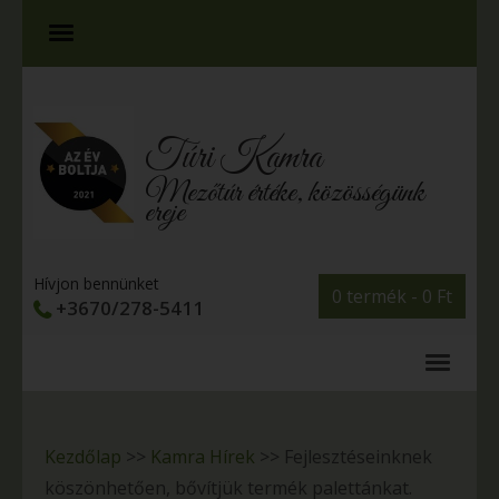
Túri Kamra
Mezőtúr értéke, közösségünk
ereje
Hívjon bennünket
0 termék -
0
Ft
+3670/278-5411
Kezdőlap
>>
Kamra Hírek
>>
Fejlesztéseinknek
köszönhetően, bővítjük termék palettánkat.