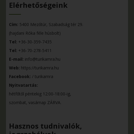
Elérhetőségeink
Cím:
5400 Mezőtúr, Szabadság tér 29.
(hajdani Róka féle húsbolt)
Tel:
+36-30-359-7435
Tel:
+36-70-278-5411
E-mail:
info@turikamra.hu
Web:
https://turikamra.hu
Facebook:
/ turikamra
Nyitvatartás:
hétfőtől péntekig 12:00-18:00-ig,
szombat, vasárnap ZÁRVA.
Hasznos tudnivalók,