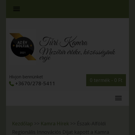
Túri Kamra
Mezőtúr értéke, közösségünk
ereje
Hívjon bennünket
0 termék -
0
Ft
+3670/278-5411
Kezdőlap
>>
Kamra Hírek
>>
Észak-Alföldi
Regionális Innovációs Díjat kapott a Kamra