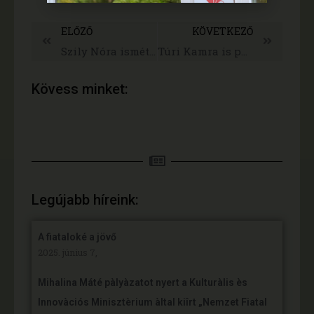
ELŐZŐ
KÖVETKEZŐ
Szily Nóra ismét Mezőtúron járt – videó
Túri Kamra is partnere lett a Telepocak hálózatnak
Kövess minket:
Legújabb híreink:
A fiataloké a jövő
2025. június 7,
Mihalina Máté pàlyàzatot nyert a Kulturàlis ès
Innovàciós Minisztèrium àltal kiîrt „Nemzet Fiatal