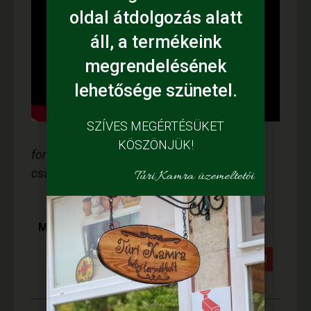
oldal átdolgozás alatt
áll, a termékeink
megrendelésének
lehetősége szünetel.
SZÍVES MEGÉRTÉSÜKET
KÖSZÖNJÜK!
forrás: Mezőtúri Városi Televízió youtube
csatornája – 2020. 11. 02.
Túri Kamra üzemeltetői
MEGOSZTÁS