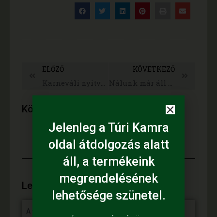
ELŐZŐ
KÖVETKEZŐ
Karneváli nyitvatartás
Nálunk már áll a bál :)…a maszkabál
Kövess minket:
Jelenleg a Túri Kamra
oldal átdolgozás alatt
áll, a termékeink
megrendelésének
Legújabb híreink:
lehetősége szünetel.
A fiataloké a jövő