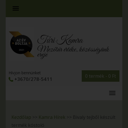
Túri Kamra
Mezőtúr értéke, közösségünk
ereje
Hívjon bennünket
0 termék -
0
Ft
+3670/278-5411
Kezdőlap
>>
Kamra Hírek
>>
Bivaly tejből készült
termék kóstoló