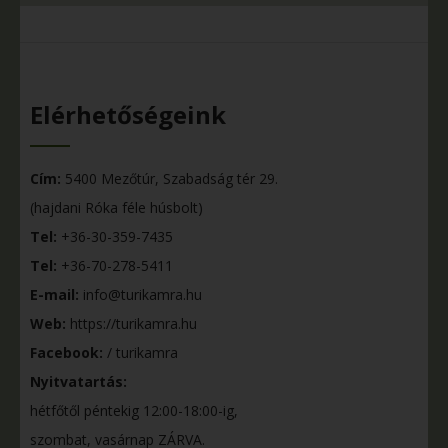
Elérhetőségeink
Cím:
5400 Mezőtúr, Szabadság tér 29.
(hajdani Róka féle húsbolt)
Tel:
+36-30-359-7435
Tel:
+36-70-278-5411
E-mail:
info@turikamra.hu
Web:
https://turikamra.hu
Facebook:
/ turikamra
Nyitvatartás:
hétfőtől péntekig 12:00-18:00-ig,
szombat, vasárnap ZÁRVA.