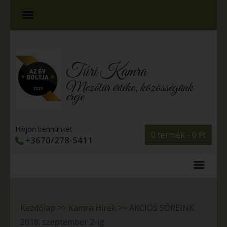
Túri Kamra
Mezőtúr értéke, közösségünk
ereje
Hívjon bennünket
0 termék -
0
Ft
+3670/278-5411
Kezdőlap
>>
Kamra Hírek
>>
AKCIÓS SÖREINK
2018. szeptember 2-ig