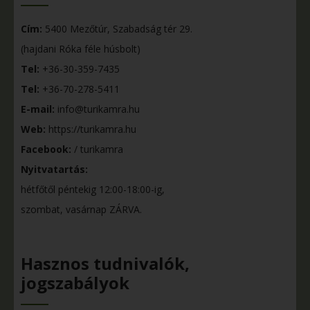
Cím:
5400 Mezőtúr, Szabadság tér 29.
(hajdani Róka féle húsbolt)
Tel:
+36-30-359-7435
Tel:
+36-70-278-5411
E-mail:
info@turikamra.hu
Web:
https://turikamra.hu
Facebook:
/ turikamra
Nyitvatartás:
hétfőtől péntekig 12:00-18:00-ig,
szombat, vasárnap ZÁRVA.
Hasznos tudnivalók,
jogszabályok