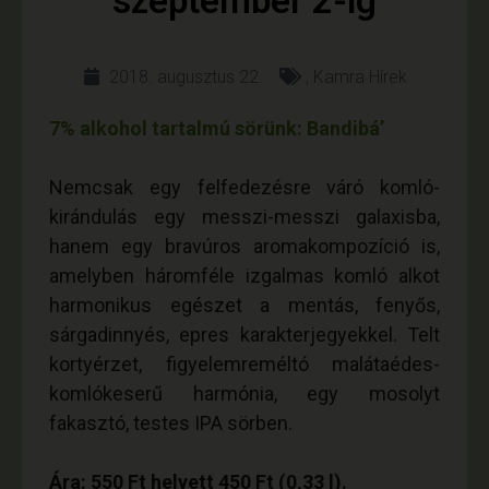
szeptember 2-ig
2018. augusztus 22.
,
Kamra Hírek
7% alkohol tartalmú sörünk: Bandibá’
Nemcsak egy felfedezésre váró komló-
kirándulás egy messzi-messzi galaxisba,
hanem egy bravúros aromakompozíció is,
amelyben háromféle izgalmas komló alkot
harmonikus egészet a mentás, fenyős,
sárgadinnyés, epres karakterjegyekkel. Telt
kortyérzet, figyelemreméltó malátaédes-
komlókeserű harmónia, egy mosolyt
fakasztó, testes IPA sörben.
Ára: 550 Ft helyett 450 Ft (0,33 l).