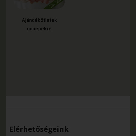
Ajándékötletek
ünnepekre
Elérhetőségeink