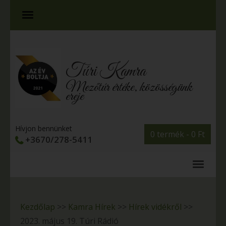
Túri Kamra
Mezőtúr értéke, közösségünk
ereje
Hívjon bennünket
0 termék -
0
Ft
+3670/278-5411
Kezdőlap
>>
Kamra Hírek
>>
Hírek vidékről
>>
2023. május 19. Túri Rádió