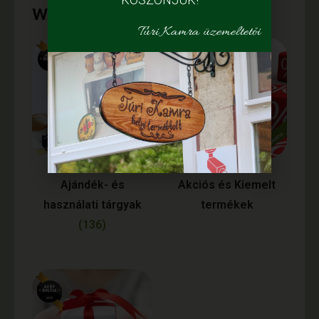
webáruházunkból
Túri Kamra üzemeltetői
Ajándék- és
Akciós és Kiemelt
használati tárgyak
termékek
(136)