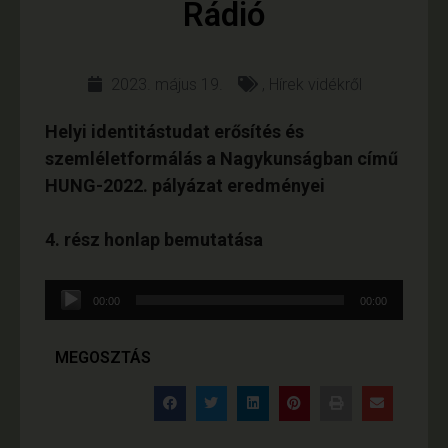
Rádió
2023. május 19.
,
Hírek vidékről
Helyi identitástudat erősítés és
szemléletformálás a Nagykunságban című
HUNG-2022. pályázat eredményei
4. rész honlap bemutatása
Audió
00:00
00:00
lejátszó
MEGOSZTÁS