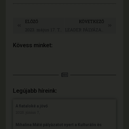
ELŐZŐ
KÖVETKEZŐ
2023. május 17. Túri Rádió
LEADER PÁLYÁZATI SIKER
Kövess minket:
Legújabb híreink:
A fiataloké a jövő
2025. június 7,
Mihalina Máté pàlyàzatot nyert a Kulturàlis ès