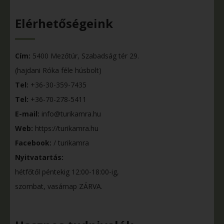
Elérhetőségeink
Cím:
5400 Mezőtúr, Szabadság tér 29.
(hajdani Róka féle húsbolt)
Tel:
+36-30-359-7435
Tel:
+36-70-278-5411
E-mail:
info@turikamra.hu
Web:
https://turikamra.hu
Facebook:
/ turikamra
Nyitvatartás:
hétfőtől péntekig 12:00-18:00-ig,
szombat, vasárnap ZÁRVA.