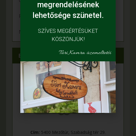
Örömünnep a Fehér tanyán
megrendelésének
lehetősége szünetel.
Felgyulladt a fény Murányi Éva tanyáján
SZÍVES MEGÉRTÉSÜKET
Napelem került az Adamcsik tanyára
KÖSZÖNJÜK!
Túri Kamra üzemeltetői
Elérhetőségeink
Cím:
5400 Mezőtúr, Szabadság tér 29.