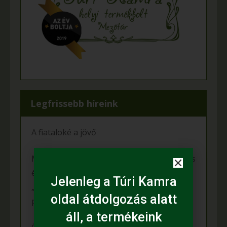
Legfrissebb híreink
A fiataloké a jövő
Mihalina Máté pàlyàzatot nyert a Kulturàlis
ès Innovàciós Minisztèrium àltal kiîrt
Jelenleg a Túri Kamra
„Nemzet Fiatal Tehetsègeièrt Ösztöndîj”
oldal átdolgozás alatt
programon
áll, a termékeink