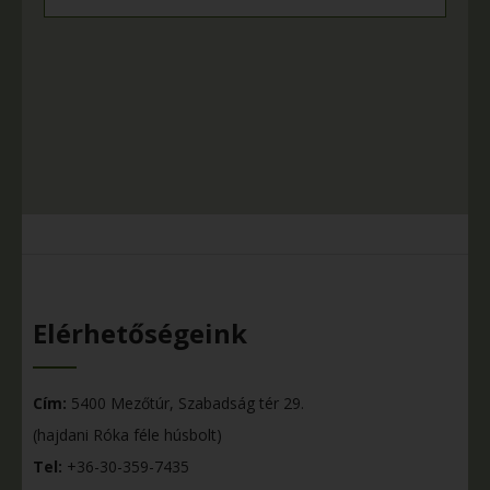
Elérhetőségeink
Cím:
5400 Mezőtúr, Szabadság tér 29.
(hajdani Róka féle húsbolt)
Tel:
+36-30-359-7435