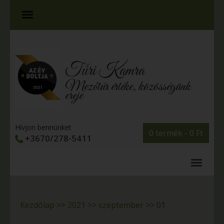
Túri Kamra
Mezőtúr értéke, közösségünk
ereje
Hívjon bennünket
0 termék -
0
Ft
+3670/278-5411
Kezdőlap
>>
2021
>>
szeptember
>>
01