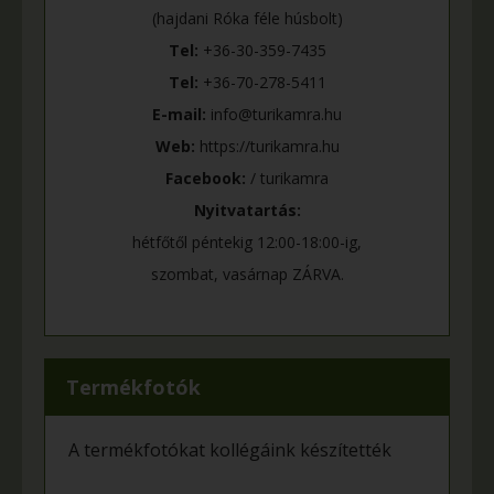
(hajdani Róka féle húsbolt)
Tel:
+36-30-359-7435
Tel:
+36-70-278-5411
E-mail:
info@turikamra.hu
Web:
https://turikamra.hu
Facebook:
/ turikamra
Nyitvatartás:
hétfőtől péntekig 12:00-18:00-ig,
szombat, vasárnap ZÁRVA.
Termékfotók
A termékfotókat kollégáink készítették