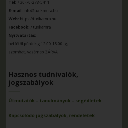
Tel:
+36-70-278-5411
E-mail:
info@turikamra.hu
Web:
https://turikamra.hu
Facebook:
/ turikamra
Nyitvatartás:
hétfőtől péntekig 12:00-18:00-ig,
szombat, vasárnap ZÁRVA.
Hasznos tudnivalók,
jogszabályok
Útmutatók – tanulmányok – segédletek
Kapcsolódó jogszabályok, rendeletek