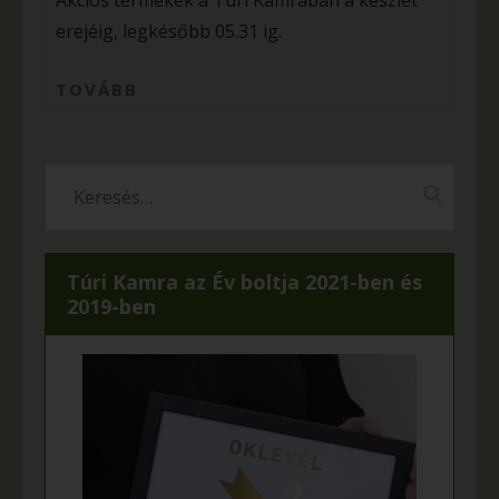
Akciós termékek a Túri Kamrában a készlet
erejéig, legkésőbb 05.31 ig.
TOVÁBB
Túri Kamra az Év boltja 2021-ben és
2019-ben