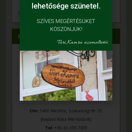
lehetősége szünetel.
Napelem került az Adamcsik tanyára
SZÍVES MEGÉRTÉSÜKET
KÖSZÖNJÜK!
Elérhetőségeink
Túri Kamra üzemeltetői
Cím:
5400 Mezőtúr, Szabadság tér 29.
(hajdani Róka féle húsbolt)
Tel:
+36-30-359-7435