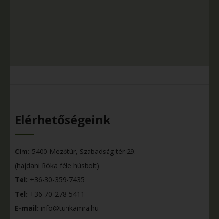
Elérhetőségeink
Cím:
5400 Mezőtúr, Szabadság tér 29.
(hajdani Róka féle húsbolt)
Tel:
+36-30-359-7435
Tel:
+36-70-278-5411
E-mail:
info@turikamra.hu