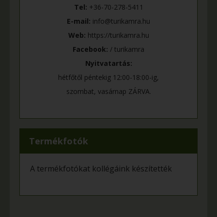
Tel:
+36-70-278-5411
E-mail:
info@turikamra.hu
Web:
https://turikamra.hu
Facebook:
/ turikamra
Nyitvatartás:
hétfőtől péntekig 12:00-18:00-ig,
szombat, vasárnap ZÁRVA.
Termékfotók
A termékfotókat kollégáink készítették