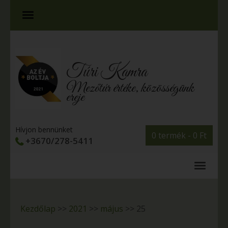
Túri Kamra
Mezőtúr értéke, közösségünk
ereje
Hívjon bennünket
0 termék -
0
Ft
+3670/278-5411
Kezdőlap
>>
2021
>>
május
>>
25