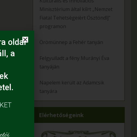
Kulturàlis ès Innovàciós
Minisztèrium àltal kiîrt „Nemzet
Fiatal Tehetsègeièrt Ösztöndîj”
programon
a oldal
Örömünnep a Fehér tanyán
ll, a
Felgyulladt a fény Murányi Éva
tanyáján
ek
Napelem került az Adamcsik
tel.
tanyára
ÜKET
Elérhetőségeink
tői