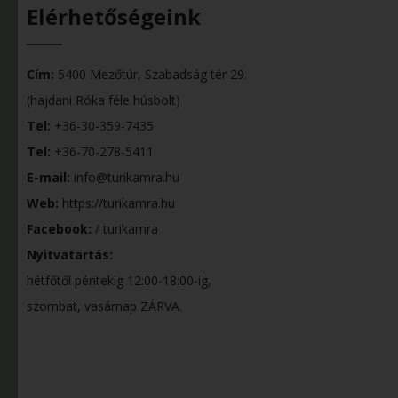
Elérhetőségeink
Cím:
5400 Mezőtúr, Szabadság tér 29.
(hajdani Róka féle húsbolt)
Tel:
+36-30-359-7435
Tel:
+36-70-278-5411
E-mail:
info@turikamra.hu
Web:
https://turikamra.hu
Facebook:
/ turikamra
Nyitvatartás:
hétfőtől péntekig 12:00-18:00-ig,
szombat, vasárnap ZÁRVA.