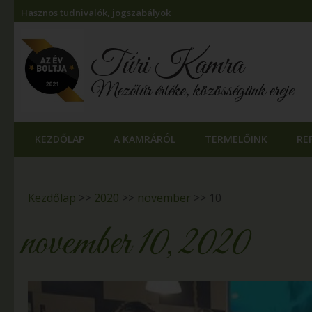
Hasznos tudnivalók, jogszabályok
Túri Kamra
Mezőtúr értéke, közösségünk ereje
KEZDŐLAP
A KAMRÁRÓL
TERMELŐINK
RE
Kezdőlap
>>
2020
>>
november
>>
10
november 10, 2020