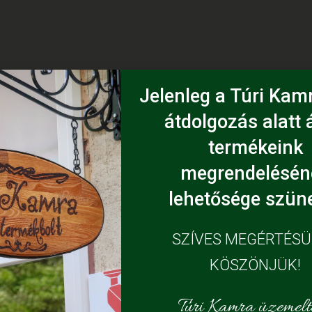
Jelenleg a Túri Kamr
átdolgozás alatt á
termékeink
megrendelésén
lehetősége szüne
SZÍVES MEGÉRTÉS
KÖSZÖNJÜK!
Túri Kamra üzemelte