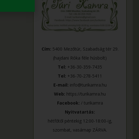
Cím:
5400 Mezőtúr, Szabadság tér 29.
(hajdani Róka féle húsbolt)
Tel:
+36-30-359-7435
Tel:
+36-70-278-5411
E-mail:
info@turikamra.hu
Web:
https://turikamra.hu
Facebook:
/ turikamra
Nyitvatartás:
hétfőtől péntekig 12:00-18:00-ig,
szombat, vasárnap ZÁRVA.