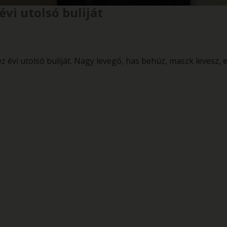
vi utolsó buliját
 évi utolsó buliját. Nagy levegő, has behúz, maszk levesz,