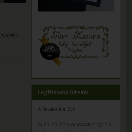
 egykéthá
Legfrissebb híreink
A fiataloké a jövő
Mihalina Máté pàlyàzatot nyert a