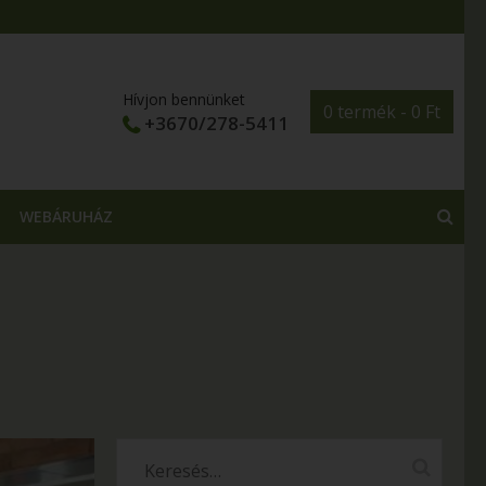
Hívjon bennünket
0 termék -
0
Ft
+3670/278-5411
WEBÁRUHÁZ