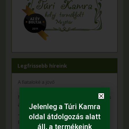
Legfrissebb híreink
A fiataloké a jövő
Mihalina Máté pàlyàzatot nyert a Kulturàlis
ès Innovàciós Minisztèrium àltal kiîrt
Jelenleg a Túri Kamra
„Nemzet Fiatal Tehetsègeièrt Ösztöndîj”
oldal átdolgozás alatt
programon
áll, a termékeink