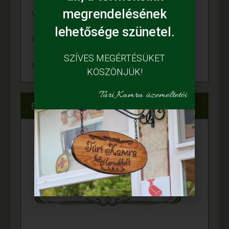
megrendelésének
Örömünnep a Fehér tanyán
lehetősége szünetel.
Felgyulladt a fény Murányi Éva tanyáján
SZÍVES MEGÉRTÉSÜKET
Napelem került az Adamcsik tanyára
KÖSZÖNJÜK!
Túri Kamra üzemeltetői
Elérhetőségeink