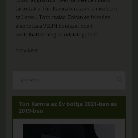
„2020. augusztus 15-én termékbemutató
tartottak a Túri Kamra teraszán, a mezőtúri
születésű Tóth család: Zoltán és felesége
alapította a VELIN borászat boait
kóstolhatták meg az odalátogatók”
TOVÁBB
Túri Kamra az Év boltja 2021-ben és
2019-ben