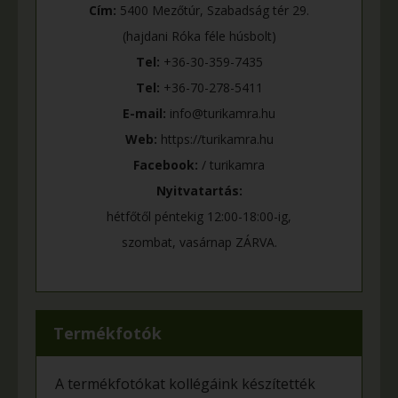
Cím:
5400 Mezőtúr, Szabadság tér 29.
(hajdani Róka féle húsbolt)
Tel:
+36-30-359-7435
Tel:
+36-70-278-5411
E-mail:
info@turikamra.hu
Web:
https://turikamra.hu
Facebook:
/ turikamra
Nyitvatartás:
hétfőtől péntekig 12:00-18:00-ig,
szombat, vasárnap ZÁRVA.
Termékfotók
A termékfotókat kollégáink készítették