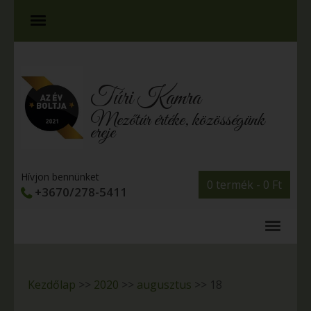
Túri Kamra
Mezőtúr értéke, közösségünk
ereje
Hívjon bennünket
0 termék -
0
Ft
+3670/278-5411
Kezdőlap
>>
2020
>>
augusztus
>>
18