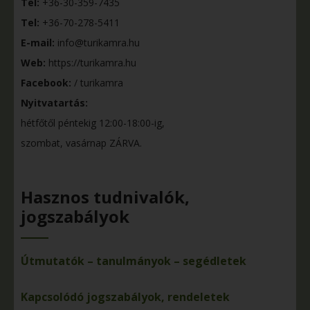
Tel:
+36-30-359-7435
Tel:
+36-70-278-5411
E-mail:
info@turikamra.hu
Web:
https://turikamra.hu
Facebook:
/ turikamra
Nyitvatartás:
hétfőtől péntekig 12:00-18:00-ig,
szombat, vasárnap ZÁRVA.
Hasznos tudnivalók,
jogszabályok
Útmutatók – tanulmányok – segédletek
Kapcsolódó jogszabályok, rendeletek