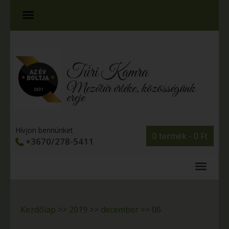
Túri Kamra
Mezőtúr értéke, közösségünk
ereje
Hívjon bennünket
0 termék -
0
Ft
+3670/278-5411
Kezdőlap
>>
2019
>>
december
>>
06