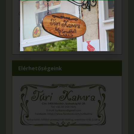
Örömünnep a Fehér tanyán
Felgyulladt a fény Murányi Éva tanyáján
Napelem került az Adamcsik tanyára
Elérhetőségeink