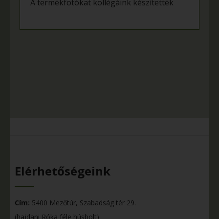
A termékfotókat kollégáink készítették
Elérhetőségeink
Cím:
5400 Mezőtúr, Szabadság tér 29.
(hajdani Róka féle húsbolt)