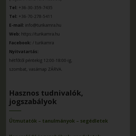
Tel:
+36-30-359-7435
Tel:
+36-70-278-5411
E-mail:
info@turikamra.hu
Web:
https://turikamra.hu
Facebook:
/ turikamra
Nyitvatartás:
hétfőtől péntekig 12:00-18:00-ig,
szombat, vasárnap ZÁRVA.
Hasznos tudnivalók,
jogszabályok
Útmutatók – tanulmányok – segédletek