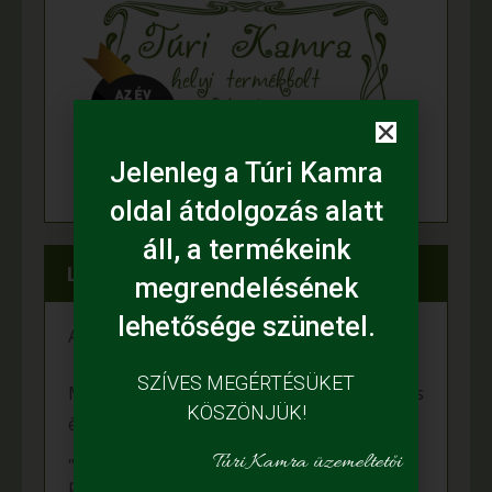
Jelenleg a Túri Kamra
oldal átdolgozás alatt
áll, a termékeink
Legfrissebb híreink
megrendelésének
lehetősége szünetel.
A fiataloké a jövő
SZÍVES MEGÉRTÉSÜKET
Mihalina Máté pàlyàzatot nyert a Kulturàlis
KÖSZÖNJÜK!
ès Innovàciós Minisztèrium àltal kiîrt
„Nemzet Fiatal Tehetsègeièrt Ösztöndîj”
Túri Kamra üzemeltetői
programon