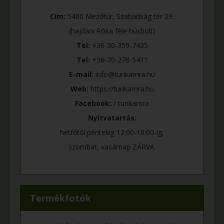
Cím:
5400 Mezőtúr, Szabadság tér 29.
(hajdani Róka féle húsbolt)
Tel:
+36-30-359-7435
Tel:
+36-70-278-5411
E-mail:
info@turikamra.hu
Web:
https://turikamra.hu
Facebook:
/ turikamra
Nyitvatartás:
hétfőtől péntekig 12:00-18:00-ig,
szombat, vasárnap ZÁRVA.
Termékfotók