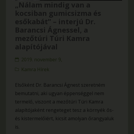
„Nálam mindig van a
kocsiban gumicsizma és
esőkabát” – interjú Dr.
Barancsi Ágnessel, a
mezőtúri Túri Kamra
alapítójával
2019. november 9,
Kamra Hírek
Elsőként Dr. Barancsi Ágnest szeretném
bemutatni, aki ugyan éppenséggel nem
termelő, viszont a mezőtúri Túri Kamra
alapítójaként rengeteget tesz a környék ős-
és kistermelőiért, kicsit amolyan őrangyaluk
is.