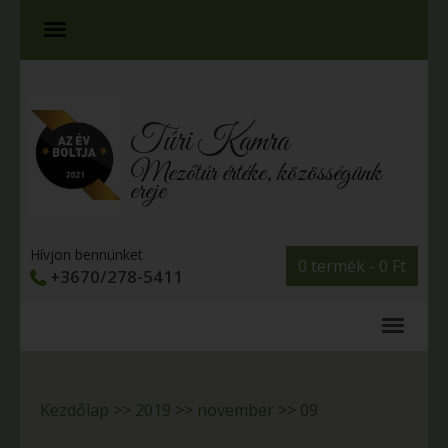
Túri Kamra
Mezőtúr értéke, közösségünk
ereje
Hívjon bennünket
0 termék -
0
Ft
+3670/278-5411
Kezdőlap
>>
2019
>>
november
>>
09