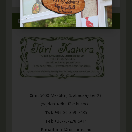
Elérhetőségeink
Cím:
5400 Mezőtúr, Szabadság tér 29.
(hajdani Róka féle húsbolt)
Tel:
+36-30-359-7435
Tel:
+36-70-278-5411
E-mail:
info@turikamra.hu