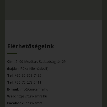
Elérhetőségeink
Cím:
5400 Mezőtúr, Szabadság tér 29.
(hajdani Róka féle húsbolt)
Tel:
+36-30-359-7435
Tel:
+36-70-278-5411
E-mail:
info@turikamra.hu
Web:
https://turikamra.hu
Facebook:
/ turikamra