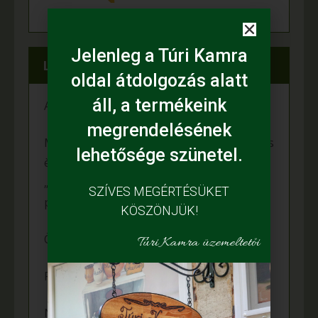
Jelenleg a Túri Kamra
Legfrissebb híreink
oldal átdolgozás alatt
áll, a termékeink
A fiataloké a jövő
megrendelésének
Mihalina Máté pàlyàzatot nyert a Kulturàlis
lehetősége szünetel.
ès Innovàciós Minisztèrium àltal kiîrt
„Nemzet Fiatal Tehetsègeièrt Ösztöndîj”
SZÍVES MEGÉRTÉSÜKET
programon
KÖSZÖNJÜK!
Örömünnep a Fehér tanyán
Túri Kamra üzemeltetői
Felgyulladt a fény Murányi Éva tanyáján
Napelem került az Adamcsik tanyára