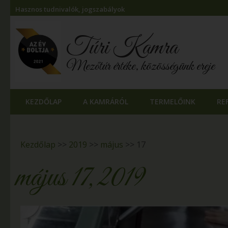
Hasznos tudnivalók, jogszabályok
Túri Kamra
Mezőtúr értéke, közösségünk ereje
KEZDŐLAP
A KAMRÁRÓL
TERMELŐINK
RE
Kezdőlap
>>
2019
>>
május
>>
17
május 17, 2019