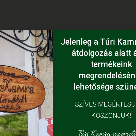
Jelenleg a Túri Kamr
átdolgozás alatt á
termékeink
megrendelésén
lehetősége szüne
SZÍVES MEGÉRTÉS
KÖSZÖNJÜK!
Túri Kamra üzemelte