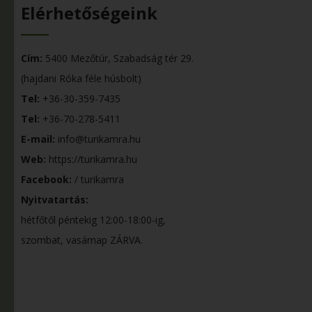
Elérhetőségeink
Cím:
5400 Mezőtúr, Szabadság tér 29.
(hajdani Róka féle húsbolt)
Tel:
+36-30-359-7435
Tel:
+36-70-278-5411
E-mail:
info@turikamra.hu
Web:
https://turikamra.hu
Facebook:
/ turikamra
Nyitvatartás:
hétfőtől péntekig 12:00-18:00-ig,
szombat, vasárnap ZÁRVA.