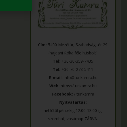
Cím:
5400 Mezőtúr, Szabadság tér 29.
(hajdani Róka féle húsbolt)
Tel:
+36-30-359-7435
Tel:
+36-70-278-5411
E-mail:
info@turikamra.hu
Web:
https://turikamra.hu
Facebook:
/ turikamra
Nyitvatartás:
hétfőtől péntekig 12:00-18:00-ig,
szombat, vasárnap ZÁRVA.