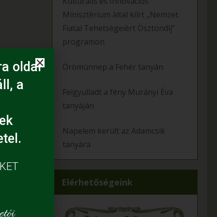
Kulturàlis ès Innovàciós
Minisztèrium àltal kiîrt „Nemzet
Fiatal Tehetsègeièrt Ösztöndîj”
programon
a oldal
Örömünnep a Fehér tanyán
ll, a
Felgyulladt a fény Murányi Éva
tanyáján
ek
Napelem került az Adamcsik
tel.
tanyára
ÜKET
Elérhetőségeink
tői