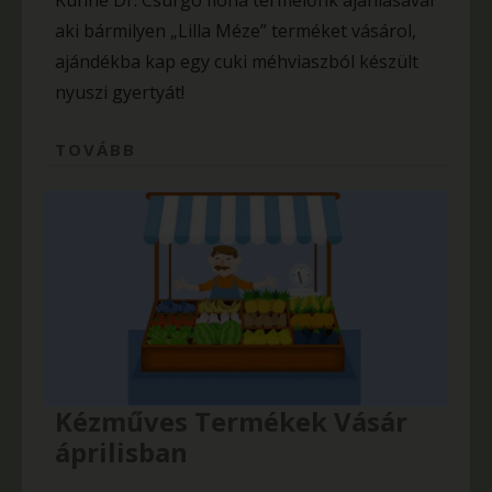
Kunné Dr. Csurgó Ilona termelőnk ajánlásával
aki bármilyen „Lilla Méze” terméket vásárol,
ajándékba kap egy cuki méhviaszból készült
nyuszi gyertyát!
TOVÁBB
Kézműves Termékek Vásár
áprilisban