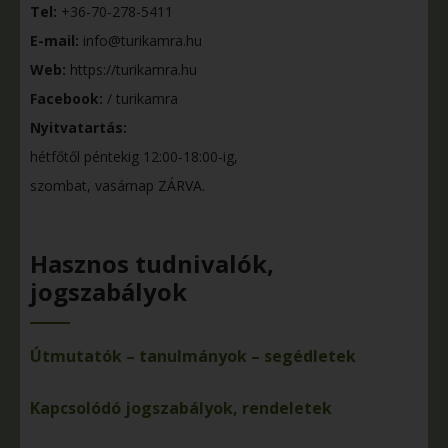
Tel:
+36-70-278-5411
E-mail:
info@turikamra.hu
Web:
https://turikamra.hu
Facebook:
/ turikamra
Nyitvatartás:
hétfőtől péntekig 12:00-18:00-ig,
szombat, vasárnap ZÁRVA.
Hasznos tudnivalók,
jogszabályok
Útmutatók – tanulmányok – segédletek
Kapcsolódó jogszabályok, rendeletek