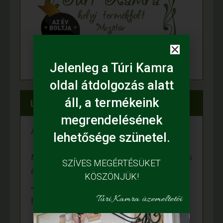
Jelenleg a Túri Kamra
oldal átdolgozás alatt
áll, a termékeink
Legfrissebb híreink
megrendelésének
A fiataloké a jövő
lehetősége szünetel.
Mihalina Máté pàlyàzatot nyert a Kulturàlis
SZÍVES MEGÉRTÉSÜKET
ès Innovàciós Minisztèrium àltal kiîrt
KÖSZÖNJÜK!
„Nemzet Fiatal Tehetsègeièrt Ösztöndîj”
Túri Kamra üzemeltetői
programon