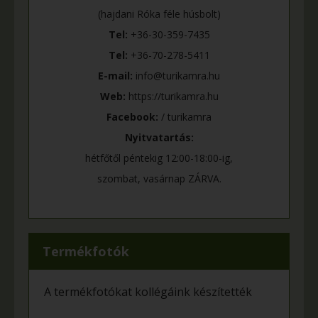
(hajdani Róka féle húsbolt)
Tel:
+36-30-359-7435
Tel:
+36-70-278-5411
E-mail:
info@turikamra.hu
Web:
https://turikamra.hu
Facebook:
/ turikamra
Nyitvatartás:
hétfőtől péntekig 12:00-18:00-ig,
szombat, vasárnap ZÁRVA.
Termékfotók
A termékfotókat kollégáink készítették