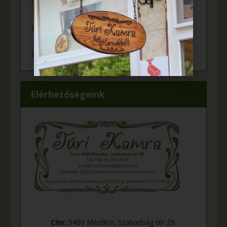
Örömünnep a Fehér tanyán
Felgyulladt a fény Murányi Éva tanyáján
Napelem került az Adamcsik tanyára
Elérhetőségeink
Cím:
5400 Mezőtúr, Szabadság tér 29.