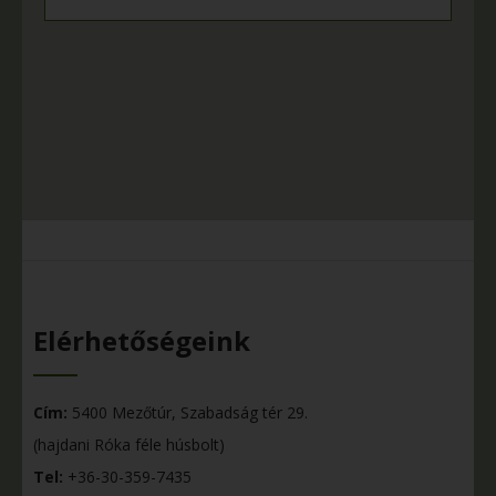
Elérhetőségeink
Cím:
5400 Mezőtúr, Szabadság tér 29.
(hajdani Róka féle húsbolt)
Tel:
+36-30-359-7435