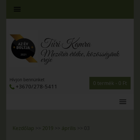
Túri Kamra
Mezőtúr értéke, közösségünk
ereje
Hívjon bennünket
0 termék -
0
Ft
+3670/278-5411
Kezdőlap
>>
2019
>>
április
>>
03