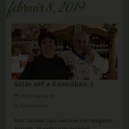
február 8, 2019
Sztár séf a Kamrában :)
2019. február 8,
Kamra Hírek
Rácz Túrkevei Lajos executive shef látogatott
hozzánk….Margitka nagy örömére!