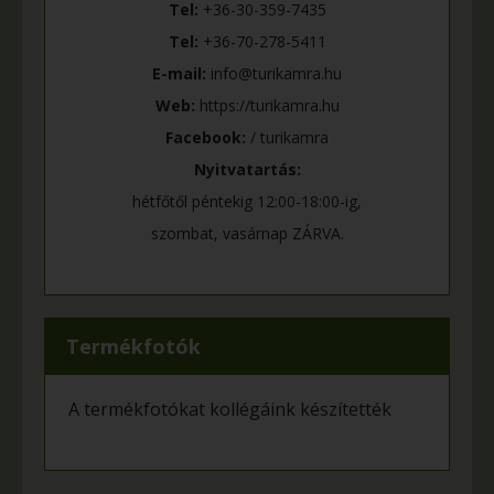
Tel:
+36-30-359-7435
Tel:
+36-70-278-5411
E-mail:
info@turikamra.hu
Web:
https://turikamra.hu
Facebook:
/ turikamra
Nyitvatartás:
hétfőtől péntekig 12:00-18:00-ig,
szombat, vasárnap ZÁRVA.
Termékfotók
A termékfotókat kollégáink készítették