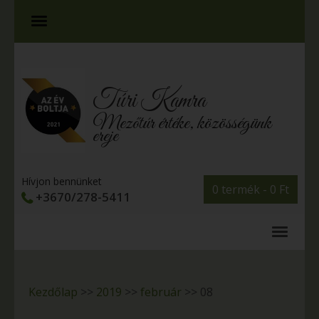
Túri Kamra
Mezőtúr értéke, közösségünk
ereje
Hívjon bennünket
0 termék -
0
Ft
+3670/278-5411
Kezdőlap
>>
2019
>>
február
>>
08