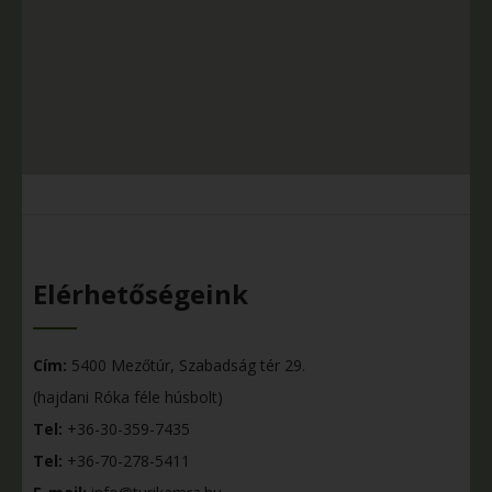
Elérhetőségeink
Cím:
5400 Mezőtúr, Szabadság tér 29.
(hajdani Róka féle húsbolt)
Tel:
+36-30-359-7435
Tel:
+36-70-278-5411