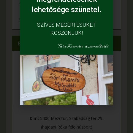
Felgyulladt a fény Murányi Éva tanyáján
lehetősége szünetel.
Napelem került az Adamcsik tanyára
SZÍVES MEGÉRTÉSÜKET
KÖSZÖNJÜK!
Elérhetőségeink
Túri Kamra üzemeltetői
Cím:
5400 Mezőtúr, Szabadság tér 29.
(hajdani Róka féle húsbolt)