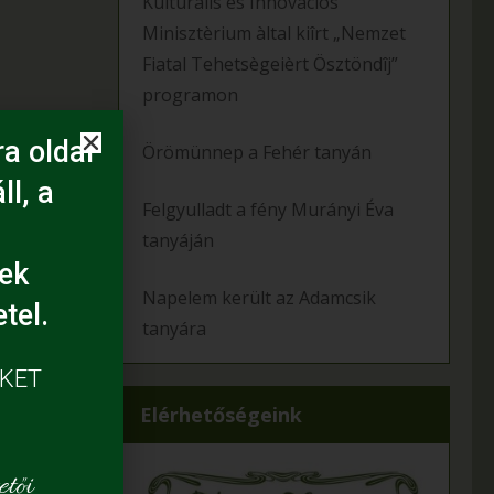
Kulturàlis ès Innovàciós
Minisztèrium àltal kiîrt „Nemzet
Fiatal Tehetsègeièrt Ösztöndîj”
programon
a oldal
Örömünnep a Fehér tanyán
ll, a
Felgyulladt a fény Murányi Éva
tanyáján
ek
Napelem került az Adamcsik
tel.
tanyára
ÜKET
Elérhetőségeink
tői