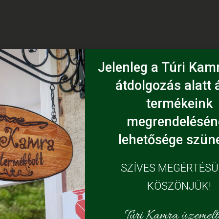
Jelenleg a Túri Kamr
átdolgozás alatt á
termékeink
megrendelésén
lehetősége szüne
SZÍVES MEGÉRTÉS
KÖSZÖNJÜK!
Túri Kamra üzemelte