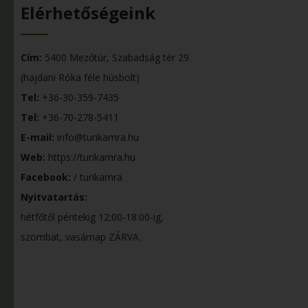
Elérhetőségeink
Cím:
5400 Mezőtúr, Szabadság tér 29.
(hajdani Róka féle húsbolt)
Tel:
+36-30-359-7435
Tel:
+36-70-278-5411
E-mail:
info@turikamra.hu
Web:
https://turikamra.hu
Facebook:
/ turikamra
Nyitvatartás:
hétfőtől péntekig 12:00-18:00-ig,
szombat, vasárnap ZÁRVA.