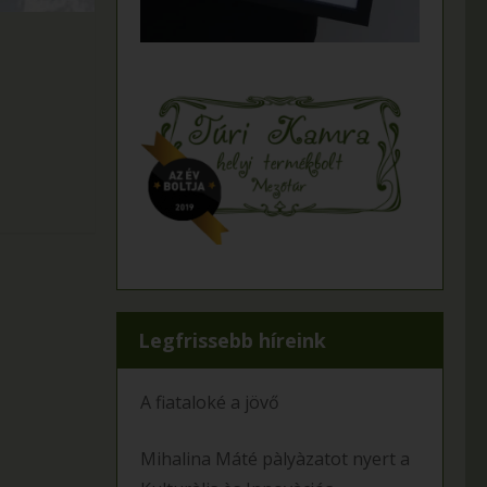
Legfrissebb híreink
A fiataloké a jövő
Mihalina Máté pàlyàzatot nyert a