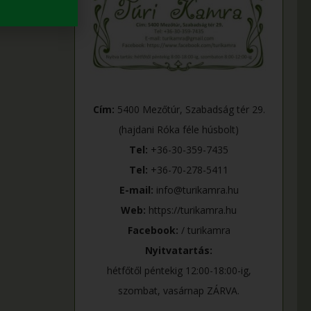
Cím:
5400 Mezőtúr, Szabadság tér 29.
(hajdani Róka féle húsbolt)
Tel:
+36-30-359-7435
Tel:
+36-70-278-5411
E-mail:
info@turikamra.hu
Web:
https://turikamra.hu
Facebook:
/ turikamra
Nyitvatartás:
hétfőtől péntekig 12:00-18:00-ig,
szombat, vasárnap ZÁRVA.