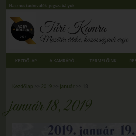
Hasznos tudnivalók, jogszabályok
Túri Kamra
Mezőtúr értéke, közösségünk ereje
KEZDŐLAP
A KAMRÁRÓL
TERMELŐINK
RE
Kezdőlap
>>
2019
>>
január
>>
18
január 18, 2019