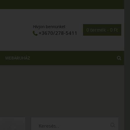
Hívjon bennünket
0 termék -
0
Ft
+3670/278-5411
WEBÁRUHÁZ