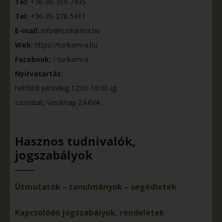
Tel:
+36-30-359-7435
Tel:
+36-70-278-5411
E-mail:
info@turikamra.hu
Web:
https://turikamra.hu
Facebook:
/ turikamra
Nyitvatartás:
hétfőtől péntekig 12:00-18:00-ig,
szombat, vasárnap ZÁRVA.
Hasznos tudnivalók,
jogszabályok
Útmutatók – tanulmányok – segédletek
Kapcsolódó jogszabályok, rendeletek