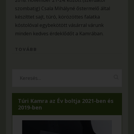
2018. november 21-24. között (szerdától
szombatig) Csala Mihályné őstermelő által
készíttet sajt, túró, körözöttes falatka
kóstolóval egybekötött vásárral várunk
minden kedves érdeklődőt a Kamrában.
TOVÁBB
Túri Kamra az Év boltja 2021-ben és
2019-ben