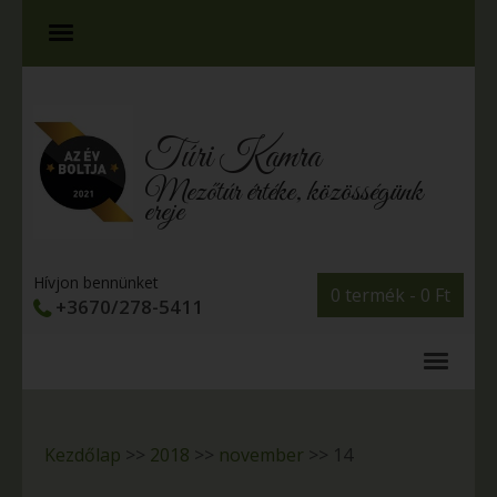
Túri Kamra
Mezőtúr értéke, közösségünk
ereje
Hívjon bennünket
0 termék -
0
Ft
+3670/278-5411
Kezdőlap
>>
2018
>>
november
>>
14