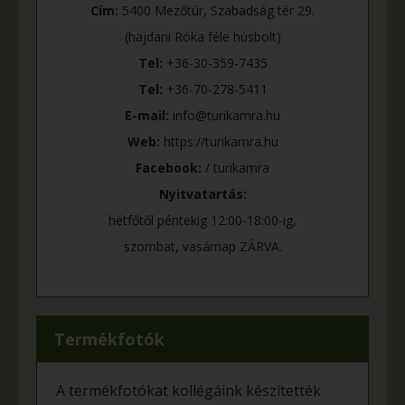
Cím:
5400 Mezőtúr, Szabadság tér 29.
(hajdani Róka féle húsbolt)
Tel:
+36-30-359-7435
Tel:
+36-70-278-5411
E-mail:
info@turikamra.hu
Web:
https://turikamra.hu
Facebook:
/ turikamra
Nyitvatartás:
hétfőtől péntekig 12:00-18:00-ig,
szombat, vasárnap ZÁRVA.
Termékfotók
A termékfotókat kollégáink készítették