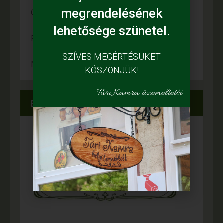
megrendelésének
Örömünnep a Fehér tanyán
lehetősége szünetel.
Felgyulladt a fény Murányi Éva tanyáján
SZÍVES MEGÉRTÉSÜKET
Napelem került az Adamcsik tanyára
KÖSZÖNJÜK!
Túri Kamra üzemeltetői
Elérhetőségeink