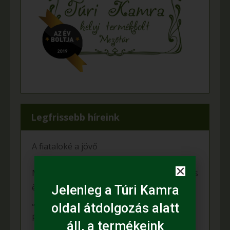
Legfrissebb híreink
A fiataloké a jövő
Mihalina Máté pàlyàzatot nyert a Kulturàlis
ès Innovàciós Minisztèrium àltal kiîrt
Jelenleg a Túri Kamra
„Nemzet Fiatal Tehetsègeièrt Ösztöndîj”
oldal átdolgozás alatt
programon
áll, a termékeink