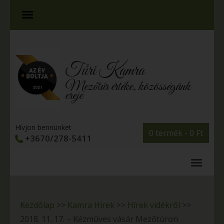
Túri Kamra
Mezőtúr értéke, közösségünk
ereje
Hívjon bennünket
0 termék -
0
Ft
+3670/278-5411
Kezdőlap
>>
Kamra Hírek
>>
Hírek vidékről
>>
2018. 11. 17. – Kézműves vásár Mezőtúron