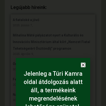
Legújabb híreink:
A fiataloké a jövő
2025. június 7,
Mihalina Máté pàlyàzatot nyert a Kulturàlis ès
Innovàciós Minisztèrium àltal kiîrt „Nemzet Fiatal
Tehetsègeièrt Ösztöndîj” programon
2025. április 9,
Örömünnep a Fehér tanyán
2024. november 30,
Jelenleg a Túri Kamra
Felgyulladt a fény Murányi Éva tanyáján
oldal átdolgozás alatt
2024. november 13,
áll, a termékeink
Napelem került az Adamcsik tanyára
megrendelésének
2024. november 5,