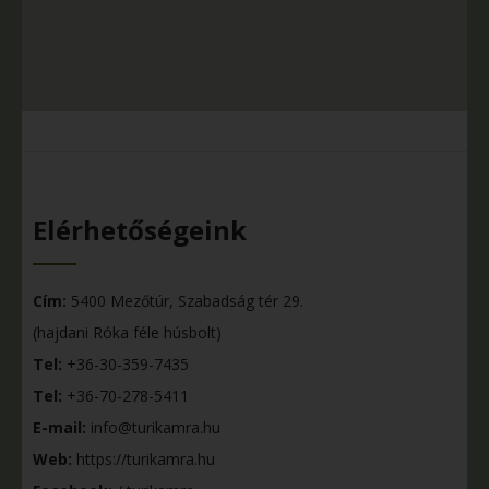
Elérhetőségeink
Cím:
5400 Mezőtúr, Szabadság tér 29.
(hajdani Róka féle húsbolt)
Tel:
+36-30-359-7435
Tel:
+36-70-278-5411
E-mail:
info@turikamra.hu
Web:
https://turikamra.hu