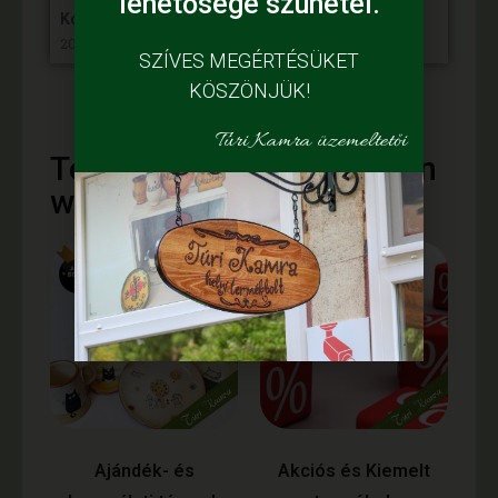
lehetősége szünetel.
Kósa Károly – VP6-19.2.1.-88-VIII.-21
2024. október 10,
SZÍVES MEGÉRTÉSÜKET
KÖSZÖNJÜK!
Túri Kamra üzemeltetői
Termékajánló - vásároljon
webáruházunkból
Ajándék- és
Akciós és Kiemelt