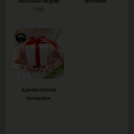
használati tárgyak
termékek
(136)
Ajándékötletek
ünnepekre