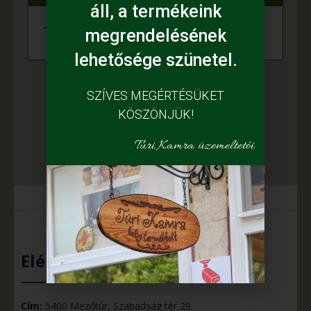
áll, a termékeink
+
Minden Termék
megrendelésének
lehetősége szünetel.
SZÍVES MEGÉRTÉSÜKET
KÖSZÖNJÜK!
Túri Kamra üzemeltetői
Elérhetőségeink
Cím:
5400 Mezőtúr, Szabadság tér 29.