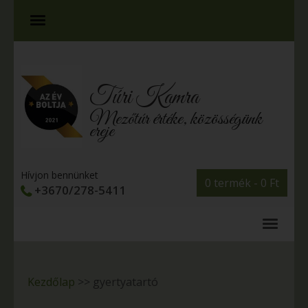
Túri Kamra
Mezőtúr értéke, közösségünk
ereje
Hívjon bennünket
0 termék -
0
Ft
+3670/278-5411
Kezdőlap
>>
gyertyatartó