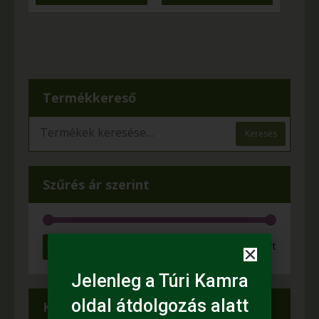
Termékkereső
Keresés
Szűrés ár szerint
Szűrés
Ár:
980 Ft
—
1 .400 Ft
Jelenleg a Túri Kamra
oldal átdolgozás alatt
Kategóriák