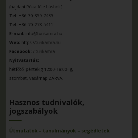
(hajdani Róka féle húsbolt)
Tel:
+36-30-359-7435
Tel:
+36-70-278-5411
E-mail:
info@turikamra.hu
Web:
https://turikamra.hu
Facebook:
/ turikamra
Nyitvatartás:
hétfőtől péntekig 12:00-18:00-ig,
szombat, vasárnap ZÁRVA.
Hasznos tudnivalók,
jogszabályok
Útmutatók – tanulmányok – segédletek