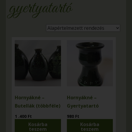
gyertyatartó
Hornyákné –
Hornyákné –
Butellák (többféle)
Gyertyatartó
1 .400
Ft
980
Ft
Kosárba
Kosárba
teszem
teszem